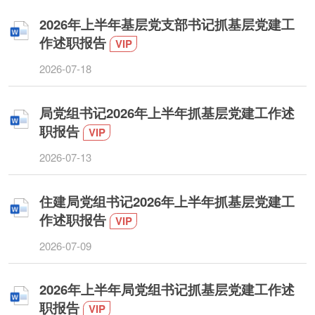
2026年上半年基层党支部书记抓基层党建工
作述职报告
VIP
2026-07-18
局党组书记2026年上半年抓基层党建工作述
职报告
VIP
2026-07-13
住建局党组书记2026年上半年抓基层党建工
作述职报告
VIP
2026-07-09
2026年上半年局党组书记抓基层党建工作述
职报告
VIP