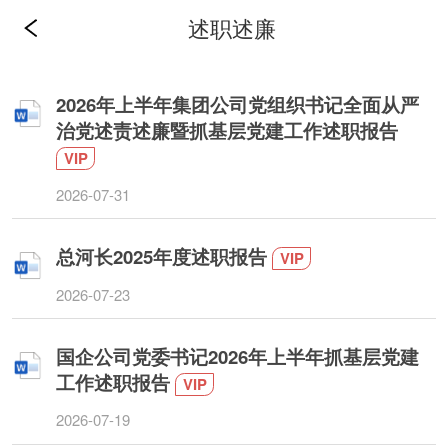
述职述廉
2026年上半年集团公司党组织书记全面从严
治党述责述廉暨抓基层党建工作述职报告
VIP
2026-07-31
总河长2025年度述职报告
VIP
2026-07-23
国企公司党委书记2026年上半年抓基层党建
工作述职报告
VIP
2026-07-19