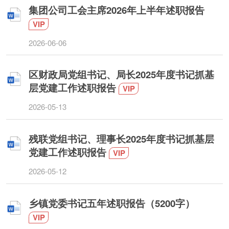
集团公司工会主席2026年上半年述职报告
VIP
2026-06-06
区财政局党组书记、局长2025年度书记抓基
层党建工作述职报告
VIP
2026-05-13
残联党组书记、理事长2025年度书记抓基层
党建工作述职报告
VIP
2026-05-12
乡镇党委书记五年述职报告（5200字）
VIP