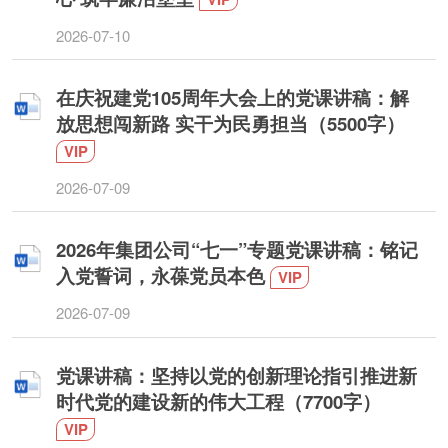
2026-07-10
在庆祝建党105周年大会上的党课讲稿：解
放思想闯新路 实干为民勇担当（5500字）
VIP
2026-07-09
2026年集团公司“七一”专题党课讲稿：铭记
入党誓词，永葆党员本色
VIP
2026-07-09
党课讲稿：坚持以党的创新理论指引推进新
时代党的建设新的伟大工程（7700字）
VIP