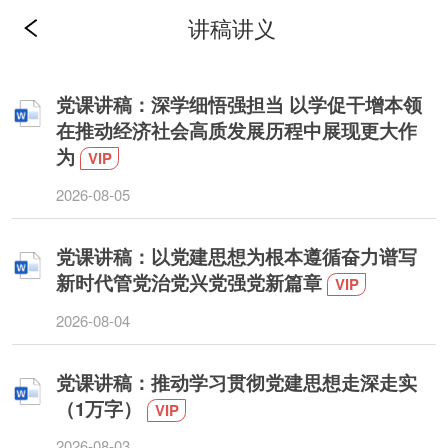
讲稿讲义
党课讲稿：深学细悟强担当 以学促干增本领
在推动经济社会高质发展历程中展现更大作
为
VIP
2026-08-05
党课讲稿：以党建思想为根本遵循奋力谱写
新时代管党治党兴党强党新篇章
VIP
2026-08-04
党课讲稿：推动学习贯彻党建思想走深走实
（1万字）
VIP
2026-08-03