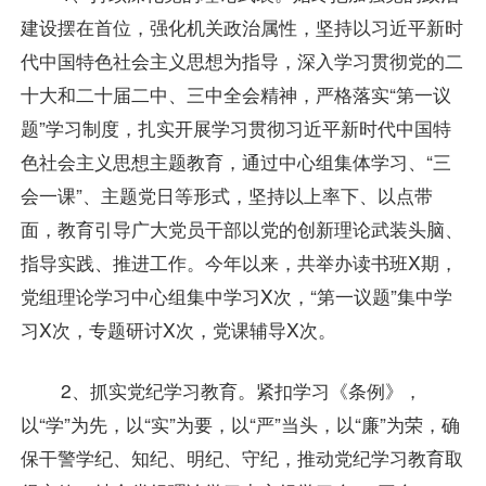
建设摆在首位，强化机关政治属性，坚持以习近平新时
代中国特色社会主义思想为指导，深入学习贯彻党的二
十大和二十届二中、三中全会精神，严格落实“第一议
题”学习制度，扎实开展学习贯彻习近平新时代中国特
色社会主义思想主题教育，通过中心组集体学习、“三
会一课”、主题党日等形式，坚持以上率下、以点带
面，教育引导广大党员干部以党的创新理论武装头脑、
指导实践、推进工作。今年以来，共举办读书班X期，
党组理论学习中心组集中学习X次，“第一议题”集中学
习X次，专题研讨X次，党课辅导X次。
2、抓实党纪学习教育。紧扣学习《条例》，
以“学”为先，以“实”为要，以“严”当头，以“廉”为荣，确
保干警学纪、知纪、明纪、守纪，推动党纪学习教育取