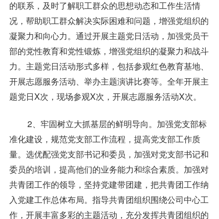
的联系，及时了解职工群众的思想动态和工作生活情
况，帮助职工群众解决实际困难和问题，增强党组织的
凝聚力和向心力。通过开展主题党日活动，加强党员干
部的党性教育和党性锻炼，增强党组织的凝聚力和战斗
力。主题党日活动形式多样，包括参观红色教育基地、
开展志愿服务活动、举办主题演讲比赛等。全年开展主
题党日X次，现场参观X次，开展志愿服务活动X次。
2、牢固树立大抓基层的鲜明导向。加强党支部标
准化建设，规范党支部工作流程，提高党支部工作质
量。选优配强党支部书记和委员，加强对党支部书记和
委员的培训，提高他们的业务能力和综合素质。加强对
共青团工作的领导，坚持党建带团建，把共青团工作纳
入党建工作总体布局。指导共青团组织围绕公司中心工
作，开展丰富多彩的主题活动，充分发挥共青团组织的