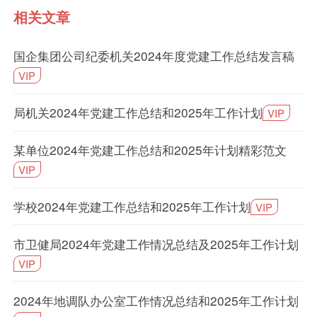
相关文章
国企集团公司纪委机关2024年度党建工作总结发言稿
VIP
局机关2024年党建工作总结和2025年工作计划
VIP
某单位2024年党建工作总结和2025年计划精彩范文
VIP
学校2024年党建工作总结和2025年工作计划
VIP
市卫健局2024年党建工作情况总结及2025年工作计划
VIP
2024年地调队办公室工作情况总结和2025年工作计划