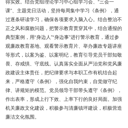
得实效。结合党组理论学习中心组学习会、“三会一
课”、主题党日活动，坚持每周集中学习《条例》，通
过逐条研读学习，确保各项要求入脑入心。结合整治不
正之风和腐败问题，把警示教育贯穿其中，结合通报的
典型案例，用“身边人”“身边事”进行警示教育，通过参
观廉政教育基地、观看警示教育片、举办廉政专题讲座
等形式，以案为鉴、以案明纪，教育引导党员干部知敬
畏、存戒惧、守底线。认真落实全面从严治党和党风廉
政建设主体责任，把纪律要求与本职工作有机结合起
来，严格遵守《条例》，强化自我约束，自觉做守纪
律、讲规矩的模范。党员领导干部带头遵守《条例》，
作出表率，形成上行下效、上率下行的良好局面。加强
机关廉政文化建设，积极参与清廉镇坪建设，积极营造
廉洁文化氛围。