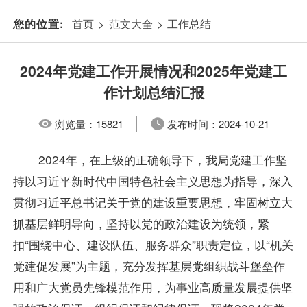
首页
>
范文大全
>
工作总结
您的位置:
2024年党建工作开展情况和2025年党建工
作计划总结汇报
浏览量：
15821
发布时间：
2024-10-21
2024年，在上级的正确领导下，我局党建工作坚
持以习近平新时代中国特色社会主义思想为指导，深入
贯彻习近平总书记关于党的建设重要思想，牢固树立大
抓基层鲜明导向，坚持以党的政治建设为统领，紧
扣“围绕中心、建设队伍、服务群众”职责定位，以“机关
党建促发展”为主题，充分发挥基层党组织战斗堡垒作
用和广大党员先锋模范作用，为事业高质量发展提供坚