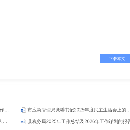
下载本文
关于某国有企业“一报告两评议”干部选拔任用工作结果分析及改进措施的报告
市应急管理局党委书记2025年度民主生活会上的个人对照检查材料（含有关情况说明和个人需报告的
2025年度民主生活会暨巡察整改民主生活会个人发言提纲（含典型案例剖析及个人需要报告和说明的事项）
县税务局2025年工作总结及2026年工作谋划的报