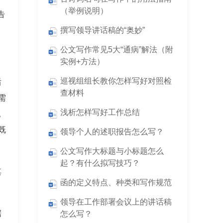
（举例说明）
告
撰写领导讲话稿的“奥妙”
公文写作常见5大“通病”解法（附
实例+方法）
巡视组组长教你怎样写好对照检
后
查材料
需
浅析怎样写好工作总结
。
既
领导个人的述职报告怎么写？
公文写作大标题与小标题怎么
起？有什么拟写技巧？
其
函的定义特点、种类和写作规范
领导在工作部署会议上的讲话稿
据
怎么写？