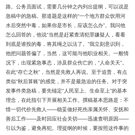
路。公务员面试，需要几分钟之内列出提纲，可以说是
急稿中的急稿。那道题是这样的“一个地方群众饮用河
水后突然中毒，如果你是市长，应该怎么办”。我问他
怎么回答的，他说“当然是赶紧查清犯罪嫌疑人，看看
到底是谁投的毒，将其绳之以法了。”我立刻意识到，
他把问题答偏了，当然，这可能与他职业相关。一般情
况下，出现紧急事态，涉及群众伤亡的，“人命关天”。
在此“存亡之秋”，当然是先救人再说。至于追责，有点
类似“秋后算账”的感觉，并不是最急迫的任务。对于突
发事件类急稿，要先锚定“人民至上、生命至上”的基本
理念，在此指引下开展相关工作。撰稿基本思路是：不
惜一切代价先救人——稳妥做好死伤亲属关怀、安抚和
善后工作——及时回应社会关切——迅速查明原因——
引以为鉴，避免再犯。理提纲的时候，要按照这件事的