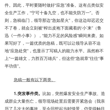
件。因此，平时要随时做好“应急”准备。这有点类似安
全生产工作，“宁可十备九空，也不能失防万一”。否
则，急稿临门，领导那边“急如星火”，你这边却迟迟交
不了卷，就会立刻被“榨出皮袍下面藏着的‘小’来”（鲁
迅《一件小事》），“能力不足的风险感”瞬间来袭。如
果写好了，一篇优质的急稿，既可以让领导从容不迫
地“应急处突”，也显示了写稿人的能力水平。虽然称不
上“一篇雄文，力胜百万雄兵”，但这些“急就章”往往“事
半功倍”。
急稿一般有以下两类。
1.突发事件类。
比如，突然爆发安全生产事故、造
成群众大量伤亡，领导现场处置后需要开紧急会（我亲
历了几次大的事故，至今回想起当时情景，仍觉得触目