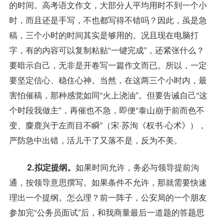
的时间。高考语文作文，大部分人平均用时不到一个小
时，而且还是手写，不也都写得不错吗？因此，虽是急
稿，三个小时的时间其实是够用的。况且现在电脑打
字，有的内容可以复制粘贴“一键完成”，还紧张什么？
要暗示自己，无非是开卷写一篇作文而已。所以，一定
要坚定信心、稳住心神。当然，在这两三个小时内，最
害怕催稿，那种感觉如同“火上浇油”。但要告诫自己“这
个时段我做主”，再催也不急，即便“泰山崩于前而色不
变、麋鹿兴于左而目不瞬”（宋·苏洵《权书·心术》），
严防急中出错，活儿干了又落不是，反为不美。
2.拟定提纲。
如果时间允许，务必与领导提前沟
通，按领导意思撰写。如果条件不允许，那就需要快速
理出一个提纲。怎么理？前一阵子，公安局的一个朋友
参加完“公务员面试”后，和我商量最后一道题的答题思