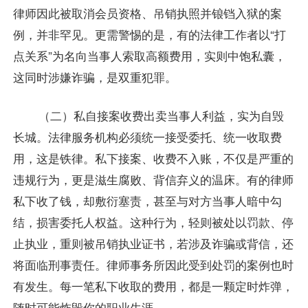
律师因此被取消会员资格、吊销执照并锒铛入狱的案
例，并非罕见。更需警惕的是，有的法律工作者以“打
点关系”为名向当事人索取高额费用，实则中饱私囊，
这同时涉嫌诈骗，是双重犯罪。
（二）私自接案收费出卖当事人利益，实为自毁
长城。法律服务机构必须统一接受委托、统一收取费
用，这是铁律。私下接案、收费不入账，不仅是严重的
违规行为，更是滋生腐败、背信弃义的温床。有的律师
私下收了钱，却敷衍塞责，甚至与对方当事人暗中勾
结，损害委托人权益。这种行为，轻则被处以罚款、停
止执业，重则被吊销执业证书，若涉及诈骗或背信，还
将面临刑事责任。律师事务所因此受到处罚的案例也时
有发生。每一笔私下收取的费用，都是一颗定时炸弹，
随时可能炸毁你的职业生涯。