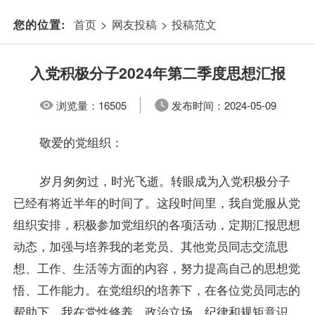
首页
>
网友投稿
>
投稿范文
您的位置:
入党积极分子2024年第二季度思想汇报
浏览量：
16505
发布时间：
2024-05-09
敬爱的党组织：
岁月匆匆过，时光飞逝。转眼成为入党积极分子
已经有将近半年的时间了。这段时间里，我自觉服从党
组织安排，积极参加党组织的各项活动，定期汇报思想
动态，加强与培养我的老党员、其他党员同志交流思
想、工作、生活等方面的内容，努力提高自己的思想觉
悟、工作能力。在党组织的培养下，在各位党员同志的
帮助下，我在党性修养、政治立场、纪律和规矩意识、