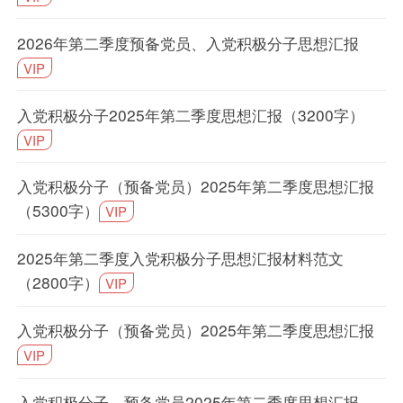
2026年第二季度预备党员、入党积极分子思想汇报
VIP
入党积极分子2025年第二季度思想汇报（3200字）
VIP
入党积极分子（预备党员）2025年第二季度思想汇报
（5300字）
VIP
2025年第二季度入党积极分子思想汇报材料范文
（2800字）
VIP
入党积极分子（预备党员）2025年第二季度思想汇报
VIP
入党积极分子、预备党员2025年第二季度思想汇报