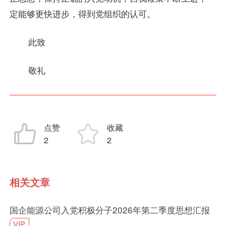
定能够更快进步，得到党组织的认可。
此致
敬礼
点赞
收藏
2
2
相关文章
国企能源公司入党积极分子2026年第二季度思想汇报
VIP