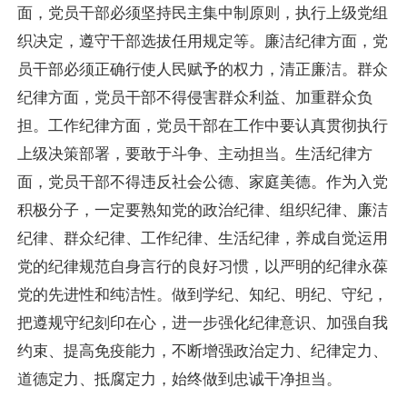
面，党员干部必须坚持民主集中制原则，执行上级党组
织决定，遵守干部选拔任用规定等。廉洁纪律方面，党
员干部必须正确行使人民赋予的权力，清正廉洁。群众
纪律方面，党员干部不得侵害群众利益、加重群众负
担。工作纪律方面，党员干部在工作中要认真贯彻执行
上级决策部署，要敢于斗争、主动担当。生活纪律方
面，党员干部不得违反社会公德、家庭美德。作为入党
积极分子，一定要熟知党的政治纪律、组织纪律、廉洁
纪律、群众纪律、工作纪律、生活纪律，养成自觉运用
党的纪律规范自身言行的良好习惯，以严明的纪律永葆
党的先进性和纯洁性。做到学纪、知纪、明纪、守纪，
把遵规守纪刻印在心，进一步强化纪律意识、加强自我
约束、提高免疫能力，不断增强政治定力、纪律定力、
道德定力、抵腐定力，始终做到忠诚干净担当。