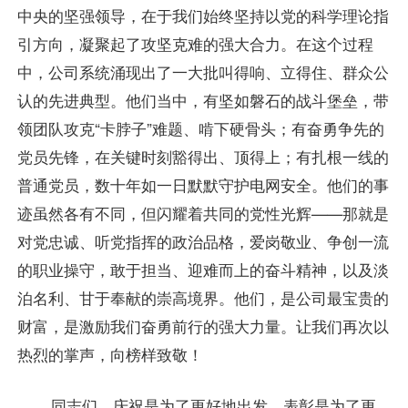
中央的坚强领导，在于我们始终坚持以党的科学理论指
引方向，凝聚起了攻坚克难的强大合力。在这个过程
中，公司系统涌现出了一大批叫得响、立得住、群众公
认的先进典型。他们当中，有坚如磐石的战斗堡垒，带
领团队攻克“卡脖子”难题、啃下硬骨头；有奋勇争先的
党员先锋，在关键时刻豁得出、顶得上；有扎根一线的
普通党员，数十年如一日默默守护电网安全。他们的事
迹虽然各有不同，但闪耀着共同的党性光辉——那就是
对党忠诚、听党指挥的政治品格，爱岗敬业、争创一流
的职业操守，敢于担当、迎难而上的奋斗精神，以及淡
泊名利、甘于奉献的崇高境界。他们，是公司最宝贵的
财富，是激励我们奋勇前行的强大力量。让我们再次以
热烈的掌声，向榜样致敬！
同志们，庆祝是为了更好地出发，表彰是为了更