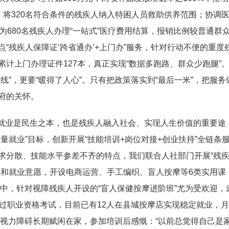
，将320名符合条件的残疾人纳入特困人员救助供养范围；协调
为680名残疾人办理“一站式”医疗费用结算，报销比例较普通群
“残疾人保障证‘跨省通办’+上门办”服务，针对行动不便的重度
计上门办理证件127本，真正实现“数据多跑路、群众少跑腿”
”，更要“暖得了人心”。只有把政策落实到“最后一米”，把服务
府的关怀。
就业是民生之本，也是残疾人融入社会、实现人生价值的重要途
量就业”目标，创新开展“技能培训+岗位对接+创业扶持”全链条
求分散、技能水平参差不齐的特点，我们联合人社部门开展“残
次和就业意愿，开设电商运营、手工编织、盲人按摩等6类实用课
其中，针对视障残疾人开设的“盲人保健按摩进阶班”尤为受欢迎，
过职业资格考试，目前已有12人在县城按摩店实现稳定就业，
因视力障碍长期赋闲在家，参加培训后感慨：“以前总觉得自己是