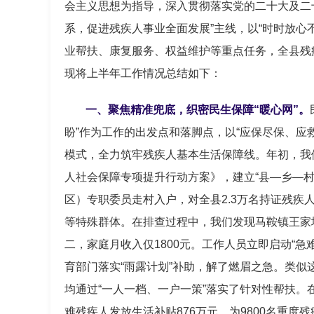
会主义思想为指导，深入贯彻落实党的二十大及二
系，促进残疾人事业全面发展”主线，以“时时放心
业帮扶、康复服务、权益维护等重点任务，全县残
现将上半年工作情况总结如下：
一、聚焦精准兜底，织密民生保障“暖心网”。
盼”作为工作的出发点和落脚点，以“应保尽保、应救
模式，全力筑牢残疾人基本生活保障线。年初，我们
人社会保障专项提升行动方案》，建立“县—乡—村
区）专职委员走村入户，对全县2.3万名持证残疾
等特殊群体。在排查过程中，我们发现马鞍镇王家
二，家庭月收入仅1800元。工作人员立即启动“
育部门落实“雨露计划”补助，解了燃眉之急。类似
均通过“一人一档、一户一策”落实了针对性帮扶。在
难残疾人发放生活补贴876万元，为9800名重度