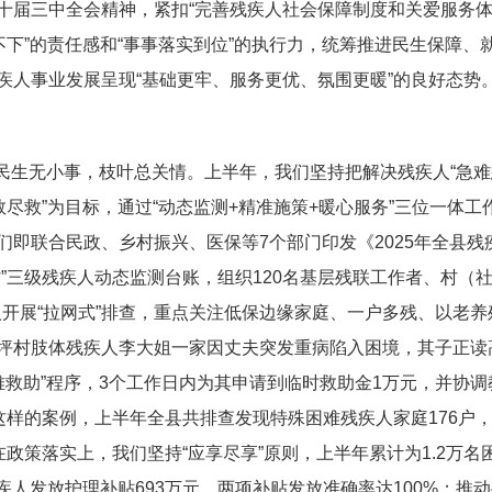
十届三中全会精神，紧扣“完善残疾人社会保障制度和关爱服务
不下”的责任感和“事事落实到位”的执行力，统筹推进民生保障、
疾人事业发展呈现“基础更牢、服务更优、氛围更暖”的良好态势
民生无小事，枝叶总关情。上半年，我们坚持把解决残疾人“急难
尽救”为目标，通过“动态监测+精准施策+暖心服务”三位一体工
即联合民政、乡村振兴、医保等7个部门印发《2025年全县残
”三级残疾人动态监测台账，组织120名基层残联工作者、村（
人开展“拉网式”排查，重点关注低保边缘家庭、一户多残、以老养
坪村肢体残疾人李大姐一家因丈夫突发重病陷入困境，其子正读
急难救助”程序，3个工作日内为其申请到临时救助金1万元，并协调
这样的案例，上半年全县共排查发现特殊困难残疾人家庭176户
政策落实上，我们坚持“应享尽享”原则，上半年累计为1.2万名
残疾人发放护理补贴693万元，两项补贴发放准确率达100%；推