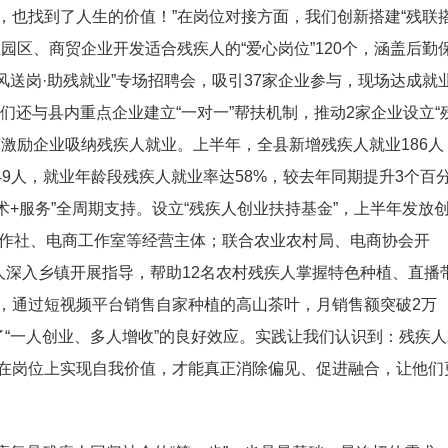
，也找到了人生的价值！”在岗位对接方面，我们创新搭建“残联
园区、商贸企业开发适合残疾人的“爱心岗位”120个，涵盖后勤
风送岗·助残就业”专场招聘会，吸引37家企业参与，现场达成就
们还与县内重点企业建立“一对一”帮扶机制，推动2家企业设立“
激励企业吸纳残疾人就业。上半年，全县新增残疾人就业186人
49人，就业年龄段残疾人就业率达58%，较去年同期提升3个百
术+服务”全周期支持。设立“残疾人创业扶持基金”，上半年发放
合作社、电商工作室等经营主体；联合农业农村局、电商协会开
人深入乡镇开展指导，帮助12名农村残疾人掌握特色种植、直播
，通过短视频平台销售自家种植的高山茶叶，月销售额突破2万
“一人创业、多人增收”的良好效应。实践让我们认识到：残疾人
在岗位上实现自我价值，才能真正消除偏见、促进融合，让他们