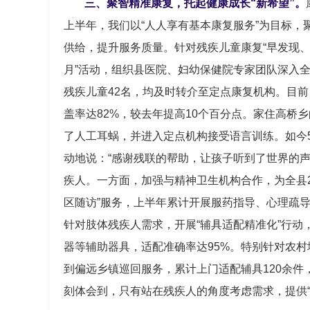
三、聚智精准康复，托起健康成长“新希望”。
上半年，我们以“人人享有基本康复服务”为目标，
供给，提升服务质量。针对残疾儿童康复“早发现、
月”活动，组织县医院、妇幼保健院专家团队深入全县
残疾儿童42名，均及时转介至定点康复机构。目前
盖率达82%，较去年提高10个百分点。家住高桥
了人工耳蜗，并进入定点机构接受语言训练。如今
动地说：“感谢残联的帮助，让孩子听到了世界的
疾人。一方面，加强与精神卫生机构合作，为全县23
区随访”服务，上半年累计开展服药指导、心理疏导
针对肢体残疾人需求，开展“辅具适配精准化”行动
器等辅助器具，适配准确率达95%。特别针对农村
到偏远乡镇巡回服务，累计上门适配辅具120余件，
刻体会到，只有站在残疾人的角度考虑需求，提供