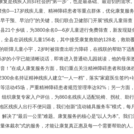
康复是残疾人回归社会的“第一步”，也是最基础、最迫切的需求
聚焦0—17岁残疾儿童、精神障碍患者等重点群体，优化康复服
早干预、早治疗”的关键，我们联合卫健部门开展“残疾儿童筛查
21个乡镇，为3800余名0—6岁儿童进行免费筛查，新发现疑
，全县在训残疾儿童156名，其中接受康复救助的128名，救助
乡的听障儿童小宇，2岁时被筛查出听力障碍，在残联的帮助下适
5岁的小宇已能清晰说话，即将进入普通幼儿园就读，他的母亲
声音！”在成人康复服务方面，我们重点关注精神障碍患者和肢体
00余名持证精神残疾人建立“一人一档”，落实“家庭医生签约+
等活动45场，严重精神障碍患者规范管理率达92%；另一方面
，组织康复专家入户评估，为860名残疾人适配轮椅、拐杖、助
地区残疾人出行不便问题，我们创新“流动辅具服务车”模式，每
解决了“最后一公里”难题。康复服务的核心是“以人为本”。我们
“量体裁衣”式的服务，才能让康复真正惠及每一个需要帮助的人