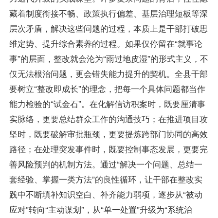
藏着制度衔接不畅、政策执行偏差、基层治理短板等深
层次矛盾，解决这些问题的过程，本质上是干部打破思
维定势、提升综合素养的过程。如果仅停留在“就事论
事”的层面，整改就会沦为“雨过地皮湿”的形式主义，不
仅无法根治问题，更会错失能力提升的契机。全县干部
要树立“整改即成长”的理念，把每一个具体问题都当作
能力检验的“试金石”。在化解信访积案时，既要厘清事
实脉络，更要总结群众工作的沟通技巧；在推进项目攻
坚时，既要破解审批瓶颈，更要提炼跨部门协同的高效
路径；在处理突发事件时，既要控制事态发展，更要完
善风险预判的机制方法。通过“解决一个问题、总结一
套经验、掌握一类方法”的良性循环，让干部在整改实
践中不断填补知识空白、补齐能力弱项，逐步从“被动
应对”转向“主动谋划”，从“单一处置”升级为“系统治