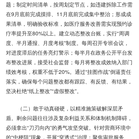
题；制定时间清单，按周划定节点，如违建拆除工作需
在9月底前完成摸排、11月底前完成集中整治；形成成
果清单，明确验收标准，如医疗服务改善需实现预约诊
疗率提升至80%以上。建立动态整改台账，实行“周调
度、半月通报、月度考核”制度。每周召开专班会议，
对进度滞后的任务亮灯警示；每半月在政务公开平台发
布整改进展，接受社会监督；每月将整改成效纳入部门
绩效考核，权重不低于20%。通过“挂图作战”倒逼责任
落实，确保每个问题整改都有跟踪、有反馈、有结果，
坚决杜绝“纸上整改”“虚假整改”。
（二）敢于动真碰硬，以精准施策破解深层矛
盾。剩余问题往往涉及复杂利益关系和体制机制障碍，
必须拿出“刀刃向内”的勇气攻坚突破。针对营商环境中
的“中梗阻”现象，开展“穿透式”治理：聚焦审批服务、