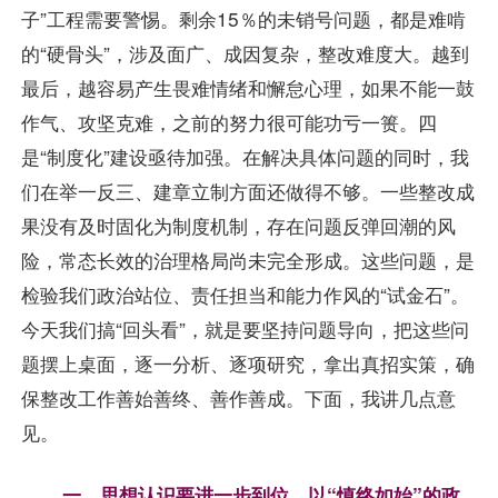
子”工程需要警惕。剩余15％的未销号问题，都是难啃
的“硬骨头”，涉及面广、成因复杂，整改难度大。越到
最后，越容易产生畏难情绪和懈怠心理，如果不能一鼓
作气、攻坚克难，之前的努力很可能功亏一篑。四
是“制度化”建设亟待加强。在解决具体问题的同时，我
们在举一反三、建章立制方面还做得不够。一些整改成
果没有及时固化为制度机制，存在问题反弹回潮的风
险，常态长效的治理格局尚未完全形成。这些问题，是
检验我们政治站位、责任担当和能力作风的“试金石”。
今天我们搞“回头看”，就是要坚持问题导向，把这些问
题摆上桌面，逐一分析、逐项研究，拿出真招实策，确
保整改工作善始善终、善作善成。下面，我讲几点意
见。
一、思想认识要进一步到位，以“慎终如始”的政