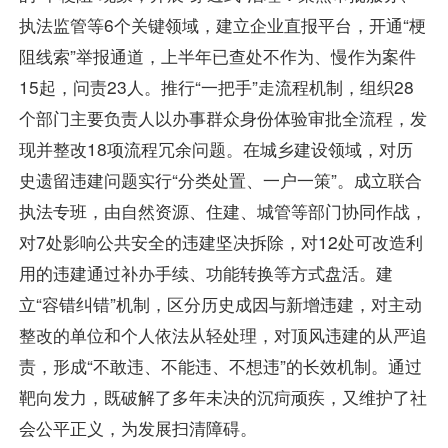
执法监管等6个关键领域，建立企业直报平台，开通“梗
阻线索”举报通道，上半年已查处不作为、慢作为案件
15起，问责23人。推行“一把手”走流程机制，组织28
个部门主要负责人以办事群众身份体验审批全流程，发
现并整改18项流程冗余问题。在城乡建设领域，对历
史遗留违建问题实行“分类处置、一户一策”。成立联合
执法专班，由自然资源、住建、城管等部门协同作战，
对7处影响公共安全的违建坚决拆除，对12处可改造利
用的违建通过补办手续、功能转换等方式盘活。建
立“容错纠错”机制，区分历史成因与新增违建，对主动
整改的单位和个人依法从轻处理，对顶风违建的从严追
责，形成“不敢违、不能违、不想违”的长效机制。通过
靶向发力，既破解了多年未决的沉疴顽疾，又维护了社
会公平正义，为发展扫清障碍。