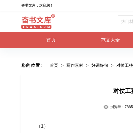
奋书文库，欢迎您！
首页
范文大全
您的位置:
首页
>
写作素材
>
好词好句
>
对仗工整
对仗工
浏览量：
7885
（1）