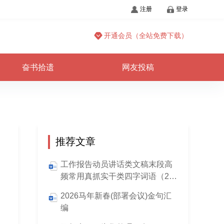
注册
登录
开通会员（全站免费下载）
奋书拾遗
网友投稿
推荐文章
工作报告动员讲话类文稿末段高
频常用真抓实干类四字词语（28
组）
2026马年新春(部署会议)金句汇
编