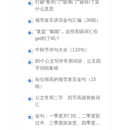
打破“卷帘门”“玻璃门”“旋转门”是
什么意思
领导发言讲话金句汇编（30组）
“复盘” “赋能”... 这些高级词汇你
get到了吗？
中秋节诗句大全（110句）
80个公文写作常用词语，公文四
字词组集锦
站位很高的领导发言金句（15
组）
公文常用二字、四字高级替换词
汇
金句：一季度开门红，二季度双
过半、三季度抓攻坚、四季度保
全年