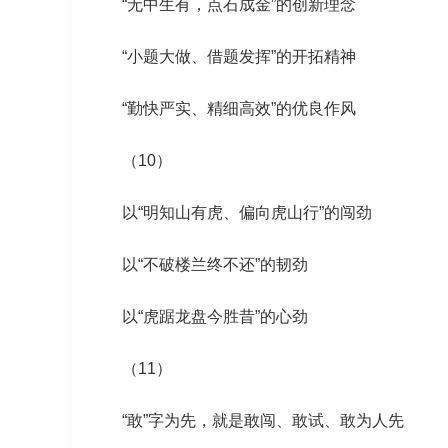
“无中生有，点石成金”的创新理念
“小题大做、借题发挥”的开拓精神
“勤快严实、精细高效”的优良作风
（10）
以“明知山有虎、偏向虎山行”的闯劲
以“不破楼兰终不还”的韧劲
以“虎踞龙盘今胜昔”的心劲
（11）
“敢”字为先，就是敢闯、敢试、敢为人先