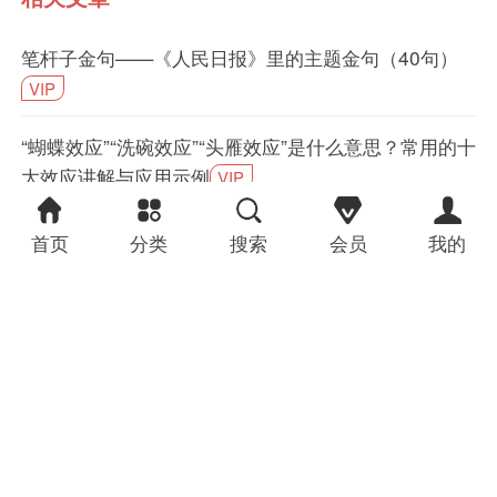
笔杆子金句——《人民日报》里的主题金句（40句）
VIP
“蝴蝶效应”“洗碗效应”“头雁效应”是什么意思？常用的十
大效应讲解与应用示例
VIP
医疗保障局春节后收心会上的讲话提纲：凝心聚力再出
首页
分类
搜索
会员
我的
发砥砺奋进开新局，奋力开创全市医保事业高质量发展
新局面
VIP
国企集团党课讲稿：学思践悟强根基 砥砺奋进新征程
以全会精神引领集团高质量发展
VIP
怎么解决不知道写什么、写不出深度、写不到点儿上的
问题？
VIP