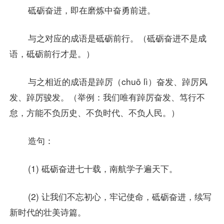
砥砺奋进，即在磨炼中奋勇前进。
与之对应的成语是砥砺前行。（砥砺奋进不是成
语，砥砺前行才是。）
与之相近的成语是踔厉（chuō lì）奋发、踔厉风
发、踔厉骏发。（举例：我们唯有踔厉奋发、笃行不
怠，方能不负历史、不负时代、不负人民。）
造句：
(1) 砥砺奋进七十载，南航学子遍天下。
(2) 让我们不忘初心，牢记使命，砥砺奋进，续写
新时代的壮美诗篇。