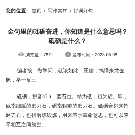
首页
>
写作素材
>
好词好句
您的位置:
金句里的砥砺奋进，你知道是什么意思吗？
砥砺是什么？
浏览量：
7871
发布时间：
2023-05-08
编者按：做学问，就该如此，死磕，搞懂来龙去
脉，举一反三。
砥砺，拼音dǐ lì，磨石也。精为砥，粗为砺。即，
砥指细腻的磨刀石，砺指粗糙的磨刀石。砥砺合起来指
磨刀石，也指磨炼锻炼，用来表示革命意志，也可以表
示相互之间勉励。