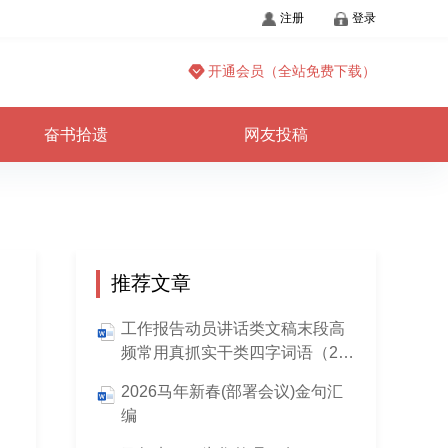
注册
登录
开通会员（全站免费下载）
奋书拾遗
网友投稿
推荐文章
工作报告动员讲话类文稿末段高
频常用真抓实干类四字词语（28
组）
2026马年新春(部署会议)金句汇
编