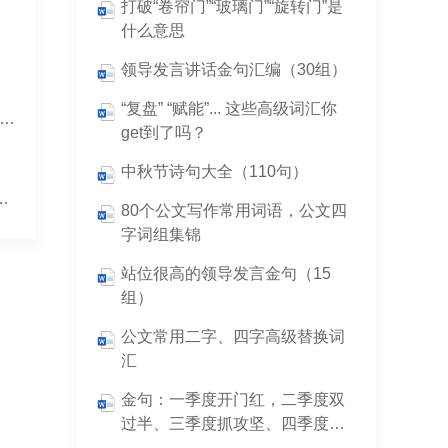
打破“卷帘门”“玻璃门”“旋转门”是
什么意思
领导发言讲话金句汇编（30组）
“复盘” “赋能”... 这些高级词汇你
按月份、季节、节日等分类的材料写作常用古诗词汇编
get到了吗？
中秋节诗句大全（110句）
忘初心，砥砺奋进，走好新时代的长征路
80个公文写作常用词语，公文四
字词组集锦
站位很高的领导发言金句（15
组）
公文常用二字、四字高级替换词
汇
金句：一季度开门红，二季度双
过半、三季度抓攻坚、四季度保
全年