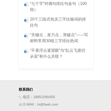
“七个字”对偶句排比句金句（100
组）
20个三段式包含三字比喻词的排
比句
“关键点，发力点，突破点”——写
材料常用30组三字排比热词
“不畏浮云遮望眼”与“乱云飞渡仍
从容”有什么关联？
联系我们
电话：18851090450
E-MAII：hi@fswk.com