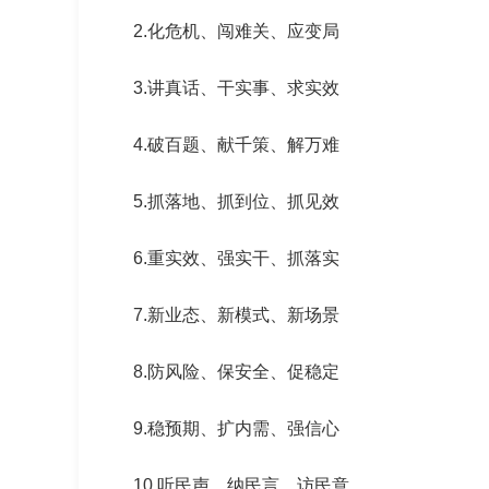
2.化危机、闯难关、应变局
3.讲真话、干实事、求实效
4.破百题、献千策、解万难
5.抓落地、抓到位、抓见效
6.重实效、强实干、抓落实
7.新业态、新模式、新场景
8.防风险、保安全、促稳定
9.稳预期、扩内需、强信心
10.听民声、纳民言、访民意