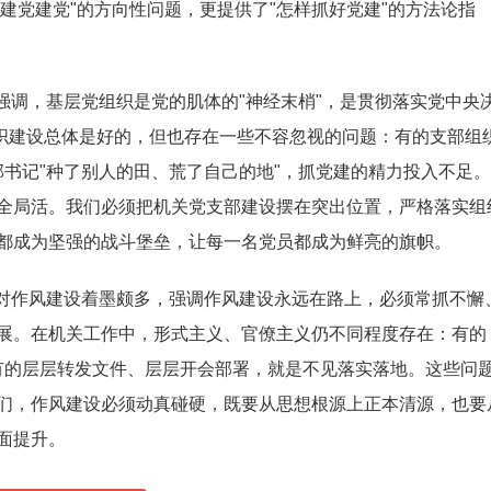
建党建党"的方向性问题，更提供了"怎样抓好党建"的方法论指
强调，基层党组织是党的肌体的"神经末梢"，是贯彻落实党中央
组织建设总体是好的，但也存在一些不容忽视的问题：有的支部组
支部书记"种了别人的田、荒了自己的地"，抓党建的精力投入不足
全局活。我们必须把机关党支部建设摆在突出位置，严格落实组
都成为坚强的战斗堡垒，让每一名党员都成为鲜亮的旗帜。
对作风建设着墨颇多，强调作风建设永远在路上，必须常抓不懈
展。在机关工作中，形式主义、官僚主义仍不同程度存在：有的
；有的层层转发文件、层层开会部署，就是不见落实落地。这些问
们，作风建设必须动真碰硬，既要从思想根源上正本清源，也要
面提升。