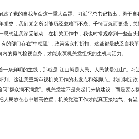
阐述了党的自我革命这一重大命题。习近平总书记指出，勇于自
年党史，我们党之所以能历经磨难而不衰、千锤百炼而更强，关
一思想让我深受触动。在机关工作中，我也时常观察到一些苗头
"；有的部门存在"中梗阻"，政策落实打折扣。这些都是缺乏自我
刃向内的勇气检视自身，才能永葆机关党组织的生机与活力。
着一条鲜明的主线，那就是"江山就是人民、人民就是江山"。习
评判。这让我重新审视机关工作的出发点和落脚点。我们制定政
追问"群众满不满意"。机关党建不是关起门来搞建设，而是要以
把人民放在心中最高位置，机关党建工作才能真正接地气、有温