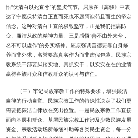
悟“伏清白以死直兮”的坚贞气节。屈原在《离骚》中表
达了宁愿保持清白正直而死也不愿阿谀苟且而生的坚定
信念。这种对清白正直的极致坚守，正是我们拒腐防
变、廉洁从政的精神力量。三是感悟“善不由外来兮，
名不可以虚作”的务实精神。屈原强调善德要靠自身修
养而非外求，名誉要靠真实作为而非虚假包装。民族宗
教系统干部要脚踏实地、真抓实干，以实实在在的业绩
赢得各族群众和信教群众的认可与信任。
（三）牢记民族宗教工作的特殊要求，增强廉洁
自律的行动自觉。民族宗教工作的特殊性决定了我们更
需要把廉洁自律放在突出位置。一是民族宗教工作直接
面向基层和群众。基层民族宗教工作涉及少数民族发展
资金、宗教活动场所修缮补助等各类民生资金，每一分