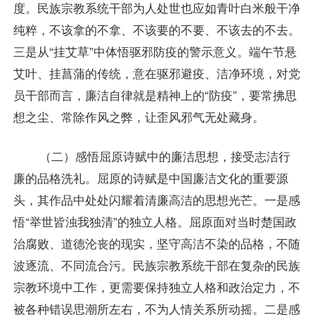
度。民族宗教系统干部为人处世也应如青叶白米般干净
纯粹，不该拿的不拿、不该要的不要、不该去的不去。
三是从“挂艾草”中体悟驱邪防疫的警示意义。端午节悬
艾叶、挂菖蒲的传统，意在驱邪避疫、洁净环境，对党
员干部而言，廉洁自律就是精神上的“防疫”，要常拂思
想之尘、常除作风之弊，让歪风邪气无处藏身。
（二）感悟屈原诗赋中的廉洁思想，接受志洁行
廉的品格洗礼。屈原的诗赋是中国廉洁文化的重要源
头，其作品中处处闪耀着清廉高洁的思想光芒。一是感
悟“举世皆浊我独清”的独立人格。屈原面对当时楚国政
治腐败、道德沦丧的现实，坚守高洁不染的品格，不随
波逐流、不同流合污。民族宗教系统干部在复杂的民族
宗教环境中工作，更需要保持独立人格和政治定力，不
被各种错误思潮所左右，不为人情关系所动摇。二是感