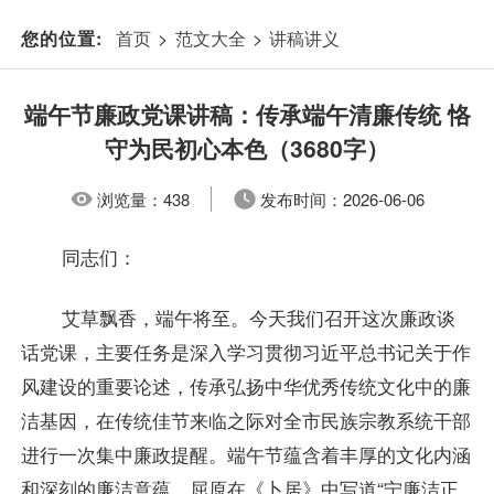
首页
>
范文大全
>
讲稿讲义
您的位置:
端午节廉政党课讲稿：传承端午清廉传统 恪
守为民初心本色（3680字）
浏览量：
438
发布时间：
2026-06-06
同志们：
艾草飘香，端午将至。今天我们召开这次廉政谈
话党课，主要任务是深入学习贯彻习近平总书记关于作
风建设的重要论述，传承弘扬中华优秀传统文化中的廉
洁基因，在传统佳节来临之际对全市民族宗教系统干部
进行一次集中廉政提醒。端午节蕴含着丰厚的文化内涵
和深刻的廉洁意蕴。屈原在《卜居》中写道“宁廉洁正