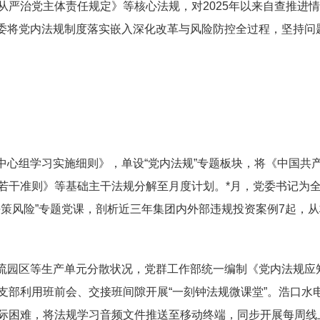
严治党主体责任规定》等核心法规，对2025年以来自查推进
团党委将党内法规制度落实嵌入深化改革与风险防控全过程，坚持问
中心组学习实施细则》，单设“党内法规”专题板块，将《中国共
若干准则》等基础主干法规分解至月度计划。*月，党委书记为
策风险”专题党课，剖析近三年集团内外部违规投资案例7起，从
流园区等生产单元分散状况，党群工作部统一编制《党内法规应
支部利用班前会、交接班间隙开展“一刻钟法规微课堂”。浩口水
际困难，将法规学习音频文件推送至移动终端，同步开展每周线