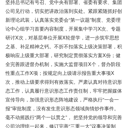
坚持总书记有号召、党中央有部署、省委有要求、集团
公司见行动，切实把讲政治落到实处。紧跟紧随抓好创
新理论武装，认真落实党委会“第一议题”制度、党委理
论中心组学习首要内容制度，开展集中学习X次、专题
研讨X次，对基层单位开展X轮督学，进一步筑牢思想
之基、补足精神之钙。不折不扣落实上级决策部署，积
极响应上级重大部署，研究制定贯彻落实方案X份；健
全完善跟进督办机制，实施大监督项目X个，督办阶段
性重点工作X项；按规定向上级请示报告重大事项X
次，推动上级要求得到有效落实。严肃认真对待意识形
态工作，认真履行意识形态工作责任制，牢牢把握媒体
宣传导向，加强意识形态阵地建设，严格执行“一会一
报”审批制度，没有发生意识形态领域舆情炒作事件。
毫不动摇践行“两个一以贯之”， 把坚持党的领导和完善
公司治理统一起来，修订完善“三重一大”议事决策制