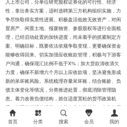
入上市公司，分单位研究股权证券化的可行性、经济
性，拿出务实方案，适时选聘第三方机构组织实施，力
争尽快取得实质性进展。积极盘活低效无效资产，对闲
置房产、闲置土地、报废物资、参股股权等进行全面梳
理，已经启动处置的加快进度，尚未着手的抓紧制定方
案、明确目标，既要依法依规争取变现，更要确保资金
能够收得回来。切实加强应收账款管理，积极与下游客
户沟通，确保现汇比例不低于X%；加大货款清收清欠
力度，确保不新增六个月以上应收款项，坚决避免形成
新的呆坏账风险。系统梳理存量呆坏账，结合账龄、负
债主体变化等情况，分类推进处置，彻底消除管理隐
患。着力改善负债结构，抓住适度宽松的货币政策机
遇，拓展银行授信规模，改善有息负债结构，力争年度
新增银行授信X亿元，融资成本同比下降X%，中长期
首页
分类
搜索
会员
我的
债务同比增加X%，集团公司资产负债率控制在X%左