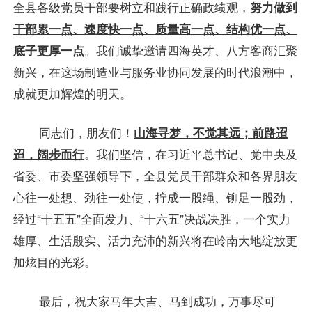
全县各级党员干部要树立和践行正确政绩观，
努力做到
干部累一点、速度快一点、质量高一点、结构优一点、
底子更厚一点
。我们诚挚邀请四海英才、八方客商汇聚
新兴，在这场制造业与服务业协同发展的时代浪潮中，
成就更加辉煌的明天。
同志们，朋友们！
山海寻梦，不觉其远；前路迢
迢，阔步而行
。我们坚信，在习近平总书记、党中央及
省委、市委坚强领导下，全县党员干部群众和各界朋友
心往一处想、劲往一处使，拧成一股绳、铆足一股劲，
经过“十五五”全面发力、“十六五”决战决胜，一个实力
雄厚、生活殷实、活力充沛的新兴将在岭南大地绽放更
加炫目的光彩。
最后，祝大家马年大吉、马到成功，万事尽可