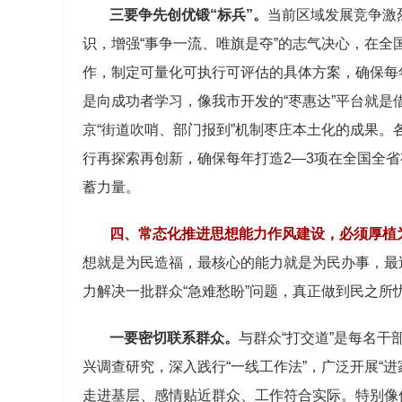
三要争先创优锻“标兵”。
当前区域发展竞争激
识，增强“事争一流、唯旗是夺”的志气决心，在全
作，制定可量化可执行可评估的具体方案，确保每
是向成功者学习，像我市开发的“枣惠达”平台就是
京“街道吹哨、部门报到”机制枣庄本土化的成果
行再探索再创新，确保每年打造2—3项在全国全省
蓄力量。
四、常态化推进思想能力作风建设，必须厚植
想就是为民造福，最核心的能力就是为民办事，最
力解决一批群众“急难愁盼”问题，真正做到民之所
一要密切联系群众。
与群众“打交道”是每名
兴调查研究，深入践行“一线工作法”，广泛开展“进
走进基层、感情贴近群众、工作符合实际。特别像