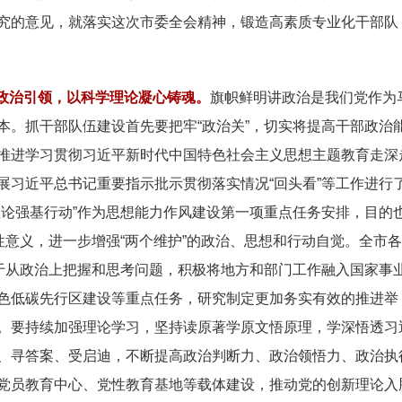
究的意见，就落实这次市委全会精神，锻造高素质专业化干部队
政治引领，以科学理论凝心铸魂。
旗帜鲜明讲政治是我们党作为
本。抓干部队伍建设首先要把牢“政治关”，切实将提高干部政治
推进学习贯彻习近平新时代中国特色社会主义思想主题教育走深
展习近平总书记重要指示批示贯彻落实情况“回头看”等工作进行
理论强基行动”作为思想能力作风建设第一项重点任务安排，目的
性意义，进一步增强“两个维护”的政治、思想和行动自觉。全市
善于从政治上把握和思考问题，积极将地方和部门工作融入国家事
色低碳先行区建设等重点任务，研究制定更加务实有效的推进举
。要持续加强理论学习，坚持读原著学原文悟原理，学深悟透习
、寻答案、受启迪，不断提高政治判断力、政治领悟力、政治执
党员教育中心、党性教育基地等载体建设，推动党的创新理论入