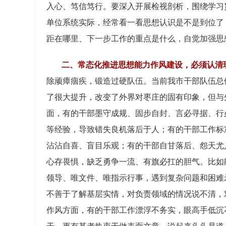
入心、笃信笃行。要深入开展检视剖析，围绕学习
单位系统实际，经常看一看思想认识是不是到位了
距在哪里、下一步工作的重点是什么，自觉加强思
二、常态化推进思想能力作风建设，必须认清
除顽瘴痼疾，锻造过硬队伍。当前我市干部队伍总
了很大提升，改变了外界对枣庄的固有印象，但与
面，有的干部墨守成规、固步自封、言必寻据、行
等经验，导致错失良机落后于人；有的干部工作标准不
沾沾自喜、盲目乐观；有的干部自甘落后、怨天尤
心存畏惧，缺乏勇争一流、有旗必扛的胆气。比如
领导、唯文件、唯指示行事，遇到复杂问题和困难
不善于了解基层实情，对负责领域的情况说不清，
作风方面，有的干部工作漂浮不务实，眼高手低沉