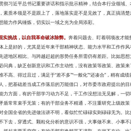
贯彻习近平总书记重要讲话和指示批示精神，结合本行业领域、
，素质本领是不是跟上了，落地落实是不是见效了，真正搞清楚
想能力作风锤炼，切实以一域之光为全局添彩。
现实挑战，以自我革命破冰除弊。
奔着问题去、盯着弱项改才能
体上是好的，尤其是近年来干部精神状态、能力水平和工作作风
先进地区相比、与跨越赶超的形势任务所需仍有差距。比如思想
必问典，缺乏创新意识和工作主动性，没有政策等政策、政策来
高、得过且过，满足于“差不多”“一般化”“还凑合”，稍有成绩
人，把基础差当成工作落后的万能借口，对市委市政府提出的目
能力方面，有的干部学习动力不足，干工作没想法无见解，一切
矛盾常常束手无策；有的干部业务不精通，不注重研究上级政策
对全国全省的先进做法讲不明，看似忙忙碌碌实则碌碌无为。比
不下去，穿透式、颗粒化分析的意识不强，大事做不来、小事不