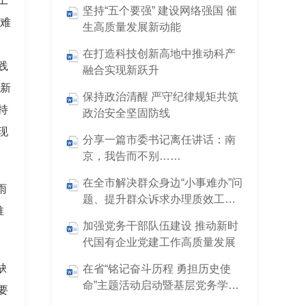
工
坚持“五个要强” 建设网络强国 催
困难
生高质量发展新动能
在打造科技创新高地中推动科产
践
融合实现新跃升
常新
保持政治清醒 严守纪律规矩共筑
持
政治安全坚固防线
现
分享一篇市委书记离任讲话：南
京，我告而不别……
在全市解决群众身边“小事难办”问
雨
题、提升群众诉求办理质效工作
推
会上的讲话
加强党务干部队伍建设 推动新时
代国有企业党建工作高质量发展
缺
在省“铭记奋斗历程 勇担历史使
命”主题活动启动暨基层党务学院
要
揭牌仪式上的致辞