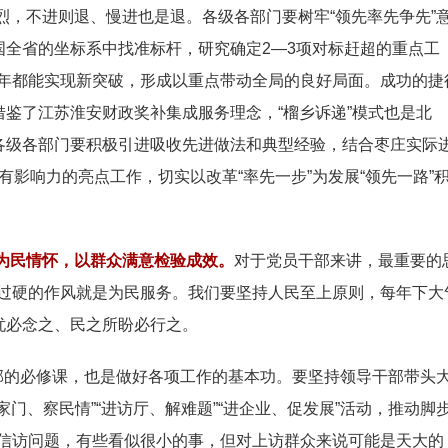
烈，不进则退、慢进也是退。各级各部门要树牢“领先率先争先”
国全省的坐标系中找准标杆，研究确定2—3项对标赶超的重点工
年都能实现新突破，形成以重点带动全局的良好局面。成功的捷
借鉴了江苏淮安财政奖补集成服务理念，“榴乡诉递”模式也是北
。各级各部门要积极引进吸收先进做法和典型经验，结合枣庄实际
有影响力的亮点工作，切实以改革“率先一步”为发展“领先一路”
为民情怀，以群众满意检验成效。
对于党员干部来讲，最重要的
过硬的作风就是为民服务。我们要坚持人民至上原则，每年下大
忧必念之、民之所盼必行之。
干部的必修课，也是做好各项工作的基本功。要坚持领导干部带头
家门、察民情”“进访厅、解难题”“进企业、促发展”活动，推动脚
信访问题，有些看似很小的事，但对上访群众来说可能是天大的