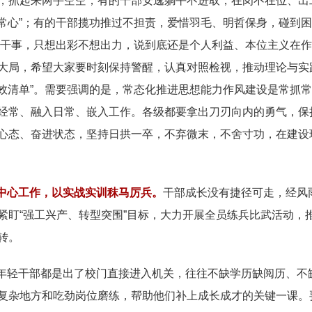
，抓起来两手空空；有的干部安逸躺平不进取，在岗不在位、出
平常心”；有的干部揽功推过不担责，爱惜羽毛、明哲保身，碰到
不想干事，只想出彩不想出力，说到底还是个人利益、本位主义在作
大局，希望大家要时刻保持警醒，认真对照检视，推动理论与实
成效清单”。需要强调的是，常态化推进思想能力作风建设是常抓
经常、融入日常、嵌入工作。各级都要拿出刀刃向内的勇气，保
心态、奋进状态，坚持日拱一卒，不弃微末，不舍寸功，在建设
中心工作，以实战实训秣马厉兵。
干部成长没有捷径可走，经风
紧盯“强工兴产、转型突围”目标，大力开展全员练兵比武活动，
转。
年轻干部都是出了校门直接进入机关，往往不缺学历缺阅历、不
复杂地方和吃劲岗位磨练，帮助他们补上成长成才的关键一课。