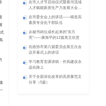
期
在市人才节启动仪式暨黄河流域
人才赋能新质生产力发展大会上
）
的讲话（注解版）
在市委全会上的讲话——锻造高
需
素质专业化干部队伍
维
从秘书岗位成长起来的“东方
方式
亮”——康旭平的12篇美文欣赏
高
在政协市第六届委员会第五次会
议开幕式上的讲话
方
学习教育党课讲稿：作风建设永
远在路上
关于全面深化改革的高质量范文
分享（5篇）
项
一