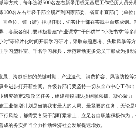
派等方式，每年选派500名左右新录用或无基层工作经历人员分
派100名左右年轻干部全脱产到国家部委、省直市直部门（单位
市）直单位、镇（街）挂职任职，切实让干部在实践中百炼成钢。
各级各部门要积极搭建“产业课堂”“干部讲堂”“小微书堂”等多
半小时”等碎片化时间开展学习研讨，采取命题思考、头脑风暴等
佳学习型科室、千名学习标兵，示范带动更多党员干部成为推动
发展、跨越赶超的关键时期，产业迭代、消费扩容、风险防控等
事业进步打开新空间。各级各部门要坚持一切从全市中心工作出
少研究确定2项攻坚任务，组建精锐团队提纲挈领抓、凝心聚力
施工业倍增计划是当前我市最大的大局、最紧要的任务，无论是
下行风险，都需要各级干部盯紧靠上，立足各自职能积极作为，
善成的务实担当全力推动经济社会发展提速增效。