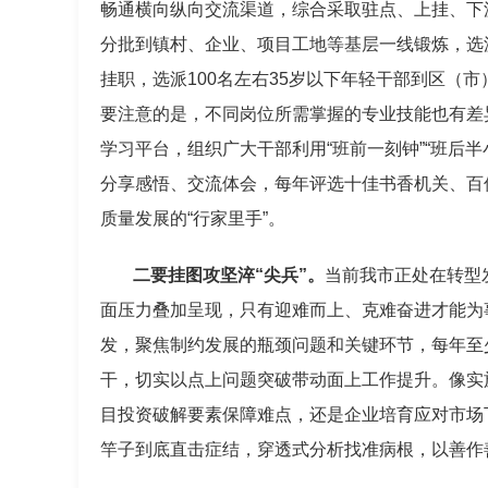
畅通横向纵向交流渠道，综合采取驻点、上挂、下
分批到镇村、企业、项目工地等基层一线锻炼，选
挂职，选派100名左右35岁以下年轻干部到区（
要注意的是，不同岗位所需掌握的专业技能也有差异，
学习平台，组织广大干部利用“班前一刻钟”“班后
分享感悟、交流体会，每年评选十佳书香机关、百
质量发展的“行家里手”。
二要挂图攻坚淬“尖兵”。
当前我市正处在转型
面压力叠加呈现，只有迎难而上、克难奋进才能为
发，聚焦制约发展的瓶颈问题和关键环节，每年至
干，切实以点上问题突破带动面上工作提升。像实
目投资破解要素保障难点，还是企业培育应对市场
竿子到底直击症结，穿透式分析找准病根，以善作