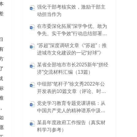
本
强化干部考核实效，激励干部主
差
动担当作为
在市委深化拓展“深学争优、敢为
争先、实干争效”行动总结部署会
扫
暨2025年工作会议上的讲话
“苏超”深度调研文章《“苏超”：推
有
进城市文化建设的一记“好球”》
方
某省全部地市市长2025新年“拼经
了
济”交流材料汇编（13篇）
就
中组部“笔杆子”徐文秀2022年公
标
开发表的10篇文章（评论、时
唯
评）
党史学习教育专题党课讲稿：从
，
中国共产党人的精神谱系中汲取
如
不断前进的智慧和力量
某县年度政府工作报告（真实材
愿
料学习参考）