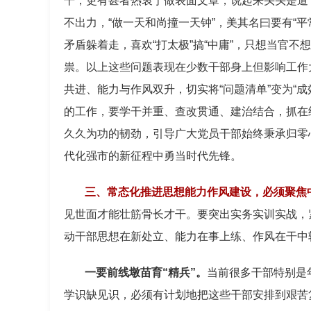
干，更有甚者热衷于做表面文章，说起来头头是道
不出力，“做一天和尚撞一天钟”，美其名曰要有“
矛盾躲着走，喜欢“打太极”搞“中庸”，只想当官
祟。以上这些问题表现在少数干部身上但影响工作
共进、能力与作风双升，切实将“问题清单”变为“
的工作，要学干并重、查改贯通、建治结合，抓在
久久为功的韧劲，引导广大党员干部始终秉承归零
代化强市的新征程中勇当时代先锋。
三、常态化推进思想能力作风建设，必须聚焦
见世面才能壮筋骨长才干。要突出实务实训实战，
动干部思想在新处立、能力在事上练、作风在干中
一要前线墩苗育“精兵”。
当前很多干部特别是
学识缺见识，必须有计划地把这些干部安排到艰苦