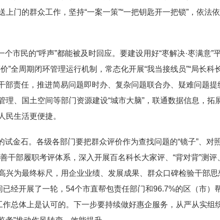
上门的群众工作，坚持“一案一策”“一把钥匙开一把锁”，依法
个市民的“呼声”都能被及时回应。要建设用好“枣解决·枣满意”
价”全周期闭环管理运行机制，常态化开展“我当接线员”“局长科
级干部责任，推进简易问题即时办、复杂问题联合办、疑难问题提
管理、国土空间等部门资源建设“城市大脑”，联通数据信息，拓
人民生活更便捷。
的试金石。各级各部门要把群众评价作为查找问题的“镜子”、对
完善干部履职考评体系，深入开展百名科长大家评、“背对背”测评
高兴为最终标尺，用企业业绩、发展成果、群众口碑检验干部思
已经开展了一轮，54个市直帮包责任部门和96.7%的区（市）
包工作总体上是认可的。下一步要持续做好惠企服务，从严从实组