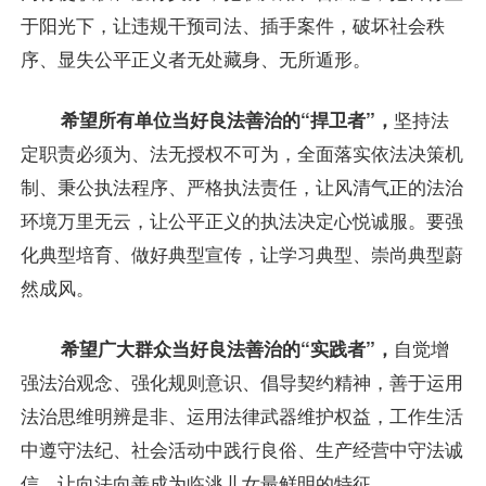
于阳光下，让违规干预司法、插手案件，破坏社会秩
序、显失公平正义者无处藏身、无所遁形。
希望所有单位当好良法善治的“捍卫者”，
坚持法
定职责必须为、法无授权不可为，全面落实依法决策机
制、秉公执法程序、严格执法责任，让风清气正的法治
环境万里无云，让公平正义的执法决定心悦诚服。要强
化典型培育、做好典型宣传，让学习典型、崇尚典型蔚
然成风。
希望广大群众当好良法善治的“实践者”，
自觉增
强法治观念、强化规则意识、倡导契约精神，善于运用
法治思维明辨是非、运用法律武器维护权益，工作生活
中遵守法纪、社会活动中践行良俗、生产经营中守法诚
信，让向法向善成为临洮儿女最鲜明的特征。