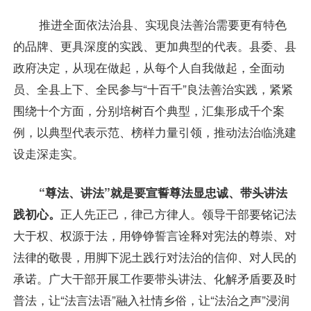
推进全面依法治县、实现良法善治需要更有特色
的品牌、更具深度的实践、更加典型的代表。县委、县
政府决定，从现在做起，从每个人自我做起，全面动
员、全县上下、全民参与“十百千”良法善治实践，紧紧
围绕十个方面，分别培树百个典型，汇集形成千个案
例，以典型代表示范、榜样力量引领，推动法治临洮建
设走深走实。
“尊法、讲法”就是要宣誓尊法显忠诚、带头讲法
践初心。
正人先正己，律己方律人。领导干部要铭记法
大于权、权源于法，用铮铮誓言诠释对宪法的尊崇、对
法律的敬畏，用脚下泥土践行对法治的信仰、对人民的
承诺。广大干部开展工作要带头讲法、化解矛盾要及时
普法，让“法言法语”融入社情乡俗，让“法治之声”浸润