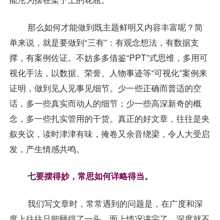
那么如何才能做到既主题鲜明又内容丰富呢？简
单来说，就是要做到“三有”：有观念想法，有数据支
撑，有案例佐证。不妨多多借鉴“PPT”式思维，多用可
视化手法，以数据、荣誉、人物事迹等“可视化”案例来
证明，做到见人见事见细节。少一些正确而普适的空
话，多一些真实而动人的细节；少一些高深新奇的概
念，多一些扎实管用的干货。真正的好文章，往往是夹
叙夹议，读时津津有味，掩卷又余音绕梁，令人大受启
发，产生情感共鸣。
七要摆得妙，常思如何详略得当。
我们写文章时，常常遇到的问题是，在广度和深
度上往往只能顾得了一头。面上情况讲完了，深度就不