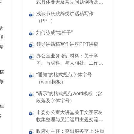
式具体要素及常见问题例析及行
评
文规则
浅谈节庆致辞类讲话稿写作
（PPT）
条
如何练成“笔杆子”
指
领导讲话稿写作讲座PPT讲稿
精
办公室业务培训材料：关于学
习、写材料、与人相处、工作方
法
稿
“通知”的格式规范字体字号
每
（word模板）
“请示”的格式规范word模板（含
段落及字体字号）
年
市委办公室大讲堂关于文字素材
多
收集整理与灵活运用主题交流材
料
政府办主任：突出服务至上 注重