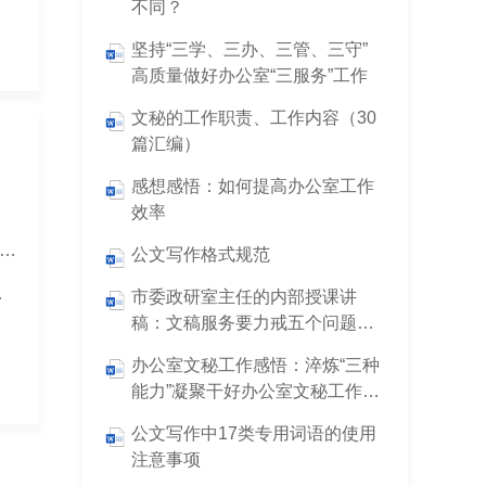
不同？
坚持“三学、三办、三管、三守”
高质量做好办公室“三服务”工作
文秘的工作职责、工作内容（30
篇汇编）
感想感悟：如何提高办公室工作
00字）
效率
课讲稿：以如磐初心的政治忠诚如山使命的实干担当，奋力书写新型工业化高质量发展时代答卷（6000字）
公文写作格式规范
步不让韧劲护航发展
市委政研室主任的内部授课讲
稿：文稿服务要力戒五个问题，
在五个字上下功夫
办公室文秘工作感悟：淬炼“三种
能力”凝聚干好办公室文秘工作
的“精气神”
公文写作中17类专用词语的使用
注意事项