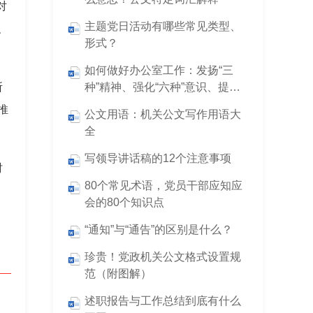
对
主题党日活动有哪些常见类型、
、
形式？
如何做好办公室工作：发扬“三
所
种”精神、强化“六种”意识、提
升“九种”能力
推
公文用语：机关公文写作用语大
全
写领导讲话稿的12个注意事项
时
80个常见术语，党员干部应知应
会的80个知识点
“通知”与“通告”的区别是什么？
珍贵！党政机关公文格式设置规
范（附图解）
述职报告与工作总结到底有什么