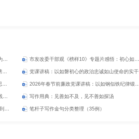
在学校专题党课上的讲话讲稿：师道如光 纪法为轨 循光而立 履轨致远
市发改委干部观《榜样10》专题片感悟：初心如磐躬耕发展 使命在肩改革奋进（21
结合民政工作谈观看专题片《榜样10》感悟：榜样如炬照征程 民政躬行践初心
党
《榜样10》观后感悟：榜样如灯照征途，见贤思齐践初心（2000字）
2026年春节前廉政党课讲稿：以如钢似铁纪律锻造忠诚，以寸
全会精神党课讲稿：科技赋能强国路 初心如磐践使命
写作用典：见善如不及，见不善如探汤
省级大笔杆子撰文5000多字谈写作“将写作进行到底——就文字工作答友人问”
笔杆子写作金句分类整理（35例）