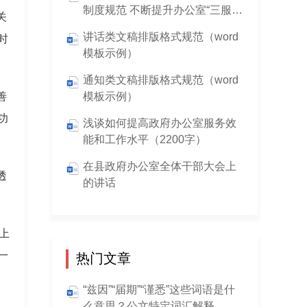
制度规范 不断提升办公室“三服
关
务”工作水平
讲话类文稿排版格式规范（word
时
模板示例）
通知类文稿排版格式规范（word
善
模板示例）
功
浅谈如何提高政府办公室服务效
能和工作水平（2200字）
在县政府办公室全体干部大会上
透
的讲话
上
一
热门文章
“兹因”“届期”“谨悉”这些词语是什
么意思？公文特定词汇解释