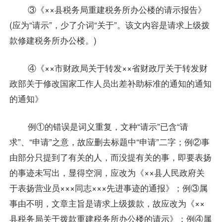
③《××县税务局重建税务所办公楼的请示报告》
(应为“请示”，少了介词“关于”。该文内容是请求上级拨
款修建税务所办公楼。)
④《××市财政局关于转发××省财政厅关于转发财
政部关于修改国家工作人员出差补助标准的通知的通知
的通知》
例①的错误是词义重复，文种“请示”已含“请
求”、“申请”之意，故应删去标题中“申请”二字；例②事
由部分只提到了有关的人，而没提有关的事，即要表扬
的事迹未写出，显得空洞，应改为《××县人民政府关
于表扬营业员×××同志×××先进事迹的通报》；例③属
事由不明，文章主旨是请求上级拨款，故应改为《××
县税务局关于拨款重建税务所办公楼的请示》；例④属