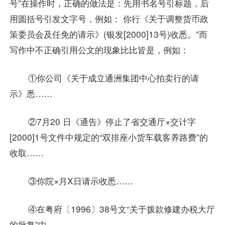
号”在操作时，正确的做法是：先用书名号引标题，后
用圆括号引发文字号，例如： 你行《关于调整货币政
策委员会及任免的请示》(银发[2000]13号)收悉。”而
写作中不正确引用公文的现象比比皆是，例如：
①你公司《关于成立通洲集团中心拍卖行的请
示》悉……
②7月20 日《通告》停止了省交通厅×交计字
[2000]1号文件中规定的“双排座小货车载客养路费”的
收取……
③你院×月X日请示收悉……
④在粤府〔1996〕38号文“关于拨款修建办税大厅
的批复”中……