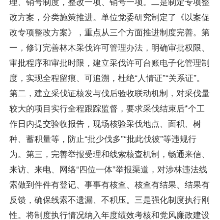
理、销号制度，整改一项、销号一项。二是制定专项整
改方案，分类施策推进。单位党委研究制定了《以案促
改专项整改方案》，重点从三个方面推进制度完善。第
一，修订完善林木采伐许可管理办法，明确审批权限、
审批程序和审批时限，建立采伐许可台账电子化管理制
度，实现全程留痕、可追溯，杜绝“人情证”“关系证”。
第二，建立采伐证核发与伐后验收联动机制，对采伐量
较大的项目实行全程跟踪监督，要求采伐结束后*个工
作日内提交验收报告，现场核验采伐地点、面积、树
种、蓄积量等，防止“批少伐多”“批此伐彼”等违规行
为。第三，完善举报受理和线索核查机制，畅通来信、
来访、来电、网络“四位一体”举报渠道，对涉林违法线
索做到件件有登记、事事有核查、核查有结果、结果有
反馈，确保线索不遗漏、不积压。三是强化制度执行刚
性。将制度执行情况纳入年度绩效考核和党风廉政建设