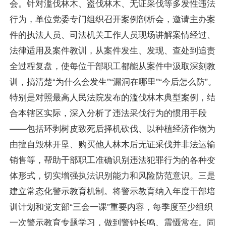
会。针对滥伐林木、盗伐林木、无证采伐等多发性违法
行为，单位党委专门组织召开案例剖析会，邀请主办案
件的执法人员、司法机关工作人员现场讲解案情经过、
法律适用及案件教训，从案件发生、发现、查处到追责
全过程复盘，使每位干部职工都能从案件中汲取深刻教
训，搞清楚“为什么会发生”“漏洞在哪里”“今后怎么防”。
特别是对照最高人民法院发布的滥伐林木典型案例，结
合本辖区实际，深入分析了违法采伐行为的惯用手段
——包括环剥树皮致死后择机砍伐、以种植经济作物为
由擅自毁林开垦、购买他人林木后无证采伐并非法运输
销售等，帮助干部职工准确识别违法犯罪行为的各种变
体形式，切实增强执法识别能力和风险防范意识。三是
建立常态化警示教育机制。将警示教育纳入年度干部培
训计划和党支部“三会一课”重要内容，每季度至少组织
一次警示教育专题学习，做到警钟长鸣、震慑常在。同