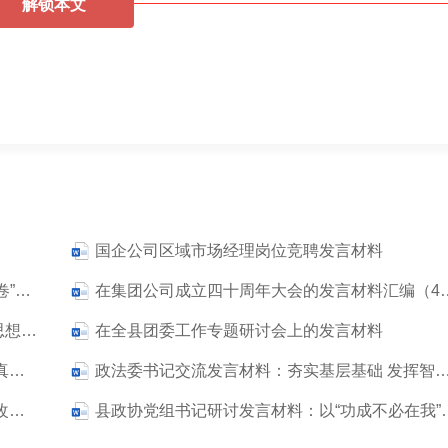
解锁本文
国企公司区域市场经理岗位竞聘发言材料
公司团委书记在党委理论学习中心组关于“第五卷”重点交流发言材料
在集团公司成立四十周年
集团公司党委副书记、总经理在学习贯彻党建思想研讨会上的发言
在全县团委工作专题研讨会上的发言材料
团区委书记关于2026年在统战联络工作中践行真抓实干的研讨发言材料
政法委书记交流发言材料：夯实基层基础 发挥智治支撑 推动区域社会
区委书记表态发言材料：全力攻坚克难 切实整改提升 坚决打赢碧水保卫战
县政协党组书记研讨发言材料：以“功成不必在我