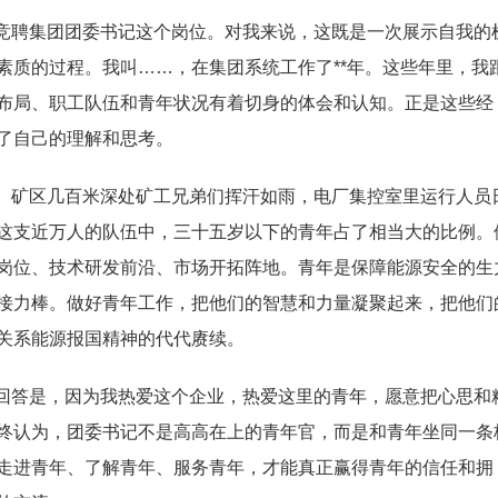
竞聘集团团委书记这个岗位。对我来说，这既是一次展示自我的
素质的过程。我叫……，在集团系统工作了**年。这些年里，我
布局、职工队伍和青年状况有着切身的体会和认知。正是这些经
了自己的理解和思考。
。矿区几百米深处矿工兄弟们挥汗如雨，电厂集控室里运行人员
这支近万人的队伍中，三十五岁以下的青年占了相当大的比例。
岗位、技术研发前沿、市场开拓阵地。青年是保障能源安全的生
接力棒。做好青年工作，把他们的智慧和力量凝聚起来，把他们
关系能源报国精神的代代赓续。
回答是，因为我热爱这个企业，热爱这里的青年，愿意把心思和
终认为，团委书记不是高高在上的青年官，而是和青年坐同一条
走进青年、了解青年、服务青年，才能真正赢得青年的信任和拥