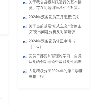
关于我省县级财政运行的基本情
况、存在问题困难及相关对策建
议
2024年预备党员三月思想汇报
关于当前基层“形式主义”“官僚主
义”突出问题分析及对策建议
2024年预备党员转正申请书
（new）
党员干部要加强理论学习，自觉
从党的创新理论中汲取党性滋养
大会的发言材料汇编（4篇）
入党积极分子2024年的第二季度
思想汇报
治理现代化走深走实
”的境界和“功成必定有我”的担当，在服务大局中书写新时代政协答卷