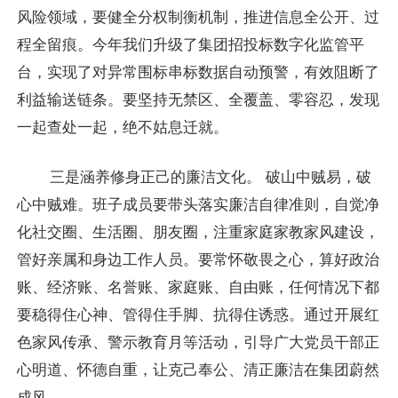
风险领域，要健全分权制衡机制，推进信息全公开、过
程全留痕。今年我们升级了集团招投标数字化监管平
台，实现了对异常围标串标数据自动预警，有效阻断了
利益输送链条。要坚持无禁区、全覆盖、零容忍，发现
一起查处一起，绝不姑息迁就。
三是涵养修身正己的廉洁文化。 破山中贼易，破
心中贼难。班子成员要带头落实廉洁自律准则，自觉净
化社交圈、生活圈、朋友圈，注重家庭家教家风建设，
管好亲属和身边工作人员。要常怀敬畏之心，算好政治
账、经济账、名誉账、家庭账、自由账，任何情况下都
要稳得住心神、管得住手脚、抗得住诱惑。通过开展红
色家风传承、警示教育月等活动，引导广大党员干部正
心明道、怀德自重，让克己奉公、清正廉洁在集团蔚然
成风。