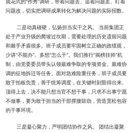
观花式的“作秀”调研，带着问题去、追着问题走、盯着
问题改，切实把调研成果转化为解决问题的实际招数。
二是动真碰硬，弘扬担当实干之风。 当前集团正
处于产业升级的爬坡过坎期，需要处理的历史遗留问题
和棘手矛盾很多。班子成员要牢固树立正确的政绩观，
少讲“不能办”、多想“怎么干”。我们推行“揭榜挂帅”机
制，由党委委员带头认领最难争取的专项资金、最难协
调的征地拆迁等任务。面对急难险重任务，班子成员要
敢于拍板负责，善于统筹调度，在关键时刻豁得出来、
顶得上去，决不能只想当官不想干事，只求不出事宁愿
不做事，要为敢于担当的干部撑腰鼓劲，营造宽松包容
的干事环境。
三是凝心聚力，严明团结协作之风。 团结出凝聚