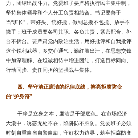
力，团结出战斗力。党委班子要严格执行民主集中制，
坚持集体领导和个人分工负责相结合。书记要善于
当“班长”，带好头、统好揽，做到总揽不包揽、放手不
撒手；班子成员要各司其职、各负其责，紧密配合、补
台不拆台。要严肃党内政治生活，用好批评和自我批评
这个锐利武器，多交心通气，勤红脸出汗，在思想交锋
中加深理解、在坦诚相待中增进团结，打造目标同向、
行动同步、责任同担的坚强战斗集体。
四、坚守清正廉洁的纪律底线，擦亮拒腐防变
的“护身符”
干净是立身之本，廉洁是干部底色。在市场经济
大潮中，诱惑无处不在，陷阱防不胜防。党委班子必须
时刻自重自省自警自励，守好权力边界，筑牢拒腐防变