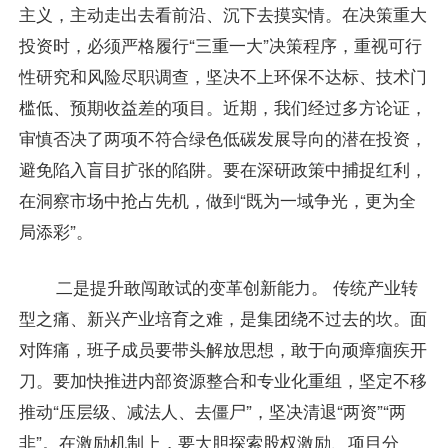
主义，主动走出去看前沿、沉下去摸实情。在决策重大
投资时，必须严格履行“三重一大”决策程序，重视可行
性研究和风险尽职调查，坚决不上环保不达标、技术门
槛低、预期收益差的项目。近期，我们经过多方论证，
审慎否决了两项不符合绿色低碳发展导向的潜在投资，
避免陷入盲目扩张的陷阱。要在深研政策中捕捉红利，
在洞察市场中抢占先机，做到“既为一域争光，更为全
局添彩”。
二是提升敢闯敢试的变革创新能力。 传统产业转
型之痛、新兴产业培育之难，是集团绕不过去的坎。面
对阵痛，班子成员要带头解放思想，敢于向顽瘴痼疾开
刀。要加快推进内部资源整合和专业化重组，坚定不移
推动“压层级、减法人、去僵尸”，坚决清退“两资”“两
非”。在激励机制上，要大胆探索股权激励、项目分