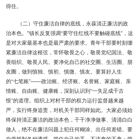
得住。
（二）守住廉洁自律的底线，永葆清正廉洁的政
治本色。*镇长反复强调“要守住红线不要触碰底线”，这
是对大家最基本也是最严肃的要求。青年干部要时刻绷
紧廉洁自律这根弦，常怀敬畏之心，敬畏党纪国法、敬
畏组织、敬畏人民。要净化自己的社交圈、生活圈、朋
友圈，做到慎独、慎初、慎微、慎友。要算好人生
的“七笔账”——政治账、经济账、名誉账、家庭账、亲
情账、自由账、健康账，深刻认识到“一失足成千古
恨”的道理。组织上对村干部的权力运行监督越来越
严，实行终身追责，对机关干部同样如此。大家必须始
终保持清正廉洁的政治本色，干干净净做事、清清白白
做人，绝不在廉洁问题上犯任何糊涂、出任何差错。要
自觉抵制各种诱惑，管住自己的手，不该拿的不拿；管