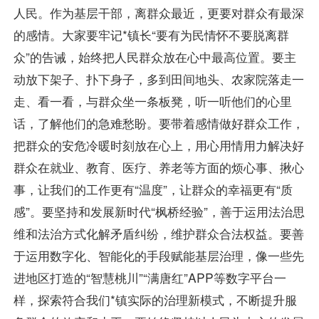
人民。作为基层干部，离群众最近，更要对群众有最深
的感情。大家要牢记*镇长“要有为民情怀不要脱离群
众”的告诫，始终把人民群众放在心中最高位置。要主
动放下架子、扑下身子，多到田间地头、农家院落走一
走、看一看，与群众坐一条板凳，听一听他们的心里
话，了解他们的急难愁盼。要带着感情做好群众工作，
把群众的安危冷暖时刻放在心上，用心用情用力解决好
群众在就业、教育、医疗、养老等方面的烦心事、揪心
事，让我们的工作更有“温度”，让群众的幸福更有“质
感”。要坚持和发展新时代“枫桥经验”，善于运用法治思
维和法治方式化解矛盾纠纷，维护群众合法权益。要善
于运用数字化、智能化的手段赋能基层治理，像一些先
进地区打造的“智慧桃川”“满唐红”APP等数字平台一
样，探索符合我们*镇实际的治理新模式，不断提升服