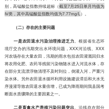
别，高锰酸盐指数持续超标（
截至7月25日单月均值为
Ⅳ类，其中高锰酸盐指数均值为7.77mg/L
）。
（二）存在的主要问题
一是农田退水污染治理推进乏力
。根据省生态环
境厅交办的汛期突出水环境问题，XXX河沿线、XXX
河农场存在大量农田，汛期的雨水包括农田灌溉回归水
将农用化肥、农药等残留污染物随水进入河流水体，存
在部分支流漂浮物清理不及时到位，倒灌入河，严重污
染水体。另外农田退水循环利用设施建设滞后和大水无
序漫灌导致农田退水量倍增，已成为降雨期间我县国考
断面水质骤降的主要因素之一。
二是畜禽水产养殖污染问题突出
。沿线存在部分