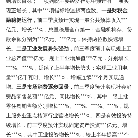
到增长目标；***项列统主要经济指标中预计有***项实
现正增长，其中***项指标增速超两位数。
一是财税金
融稳健运行，
前三季度预计实现一般公共预算收入***
亿元、增长***%，总量稳居全市第一；金融机构存、贷
款余额分别为***亿元、***亿元，保持两位数快速增
长。
二是工业发展势头强劲，
前三季度预计实现规上工
业总产值***亿元、规上工业增加值***亿元，分别增长
***%、***%，延续了上半年增长势头；实现工业用电
量***亿千瓦时、增长***%，增幅连续***个月实现递
增。
三是市场消费逐步回暖，
前三季度预计实现社会消
费品零售总额***亿元、同比增长***%，其中，限上批
零住餐销售额分别增长***%、***%、***%、***%，规
上服务业重点核算行业营收增长***%。四是有效投资持
续增长，前三季度预计实现固定资产投资***亿元、增
长***%，其中工业投资增长***%，较上半年提高***个