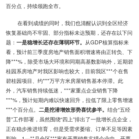
百分点，持续领跑全市。
在看到成绩的同时，我们也清醒认识到全区经济
恢复基础尚不牢固、部分指标未达预期，还存在以下问
题：
一是稳增长还存在薄弱环节。
从GDP核算指标来
看，预计前三季度房地产销售面积增速将由正转负、下
降***%，除受市场大环境和同期高基数影响外，近期碧
桂园系房地产对我区影响也较大，目前我区***个在售
碧桂园项目、约***万平方米房屋销售基本停滞。此
外，汽车销售持续低迷，***家重点企业销售下降
***%，预计短期内难以快速回升，拉低了限上零售增速
***个百分点。
二是挖潜增效形势喜忧参半。
结合“五经
普”工作部署，虽然围绕“四上”排出了一批增长点企业，
正在稳步推进培育，但是受需求萎缩、订单不足等因素
影响，1—**月全区***家有开票销售实绩企业中，开票