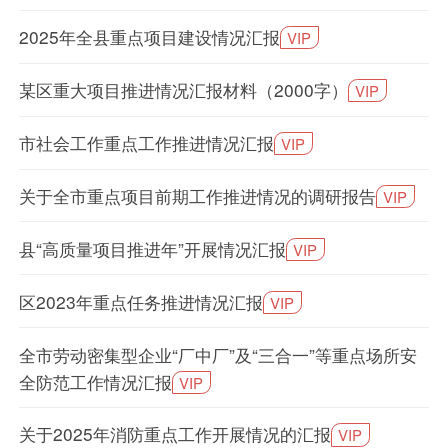
2025年全县重点项目建设情况汇报
VIP
某区重大项目推进情况汇报材料（2000字）
VIP
市社会工作重点工作推进情况汇报
VIP
关于全市重点项目前期工作推进情况的调研报告
VIP
县“高质量项目推进年”开展情况汇报
VIP
区2023年重点任务推进情况汇报
VIP
全市劳动密集型企业“厂中厂”及“三合一”等重点场所安
全防范工作情况汇报
VIP
关于2025年消防重点工作开展情况的汇报
VIP