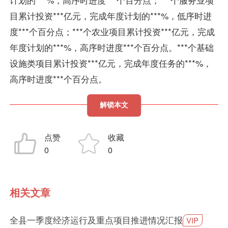
目累计投资***亿元，完成年度计划的***%，低序时进
度***个百分点；***个农业项目累计投资***亿元，完成
年度计划的***%，高序时进度***个百分点。***个基础
设施类项目累计投资***亿元，完成年度任务的***%，
高序时进度***个百分点。
解锁本文
点赞
收藏
0
0
相关文章
全县一季度经济运行及重点项目推进情况汇报
VIP