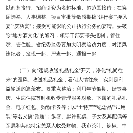
以商务接待、招商引资为名超标准、超范围接待；在换
届选举、人事调整、项目审批等敏感期搞“饯行宴”“接风
宴”“庆功宴”；接受可能影响公正执行公务的宴请。要破
除“地方酒文化”的陋习，领导干部要带头抵制，管住
嘴、管住腿。省纪委监委要加大明察暗访力度，对顶风
违纪者，发现一起、严查一起、通报一起。
（二）向“违规收送礼品礼金”开刀，净化“礼尚往
来”的歪风。收送礼品礼金，看似人情往来，实则是利
益输送的遮羞布。要重点整治：利用年节假期、婚丧喜
庆、生病住院等时机收受管理服务对象、下属的礼品礼
金、电子红包、购物卡券等；以“土特产”“纪念品”“试用
装”等名义搞“雅贿”；纵容、默许配偶、子女及其配偶等
亲属和其他特定关系人收受财物。我市茶叶、辣椒、中