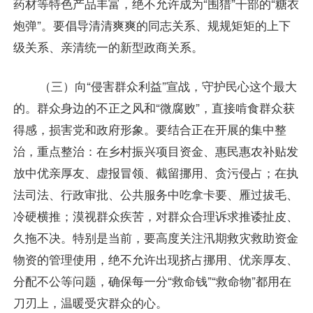
药材等特色产品丰富，绝不允许成为“围猎”干部的“糖衣
炮弹”。要倡导清清爽爽的同志关系、规规矩矩的上下
级关系、亲清统一的新型政商关系。
（三）向“侵害群众利益”宣战，守护民心这个最大
的。群众身边的不正之风和“微腐败”，直接啃食群众获
得感，损害党和政府形象。要结合正在开展的集中整
治，重点整治：在乡村振兴项目资金、惠民惠农补贴发
放中优亲厚友、虚报冒领、截留挪用、贪污侵占；在执
法司法、行政审批、公共服务中吃拿卡要、雁过拔毛、
冷硬横推；漠视群众疾苦，对群众合理诉求推诿扯皮、
久拖不决。特别是当前，要高度关注汛期救灾救助资金
物资的管理使用，绝不允许出现挤占挪用、优亲厚友、
分配不公等问题，确保每一分“救命钱”“救命物”都用在
刀刃上，温暖受灾群众的心。