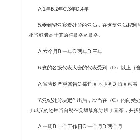
A.1年B.2年C.3年D.4年
5.受到留党察看处分的党员，在恢复党员权
相当或者高于其原任职务的职务。
A.六个月B.一年C.两年D.三年
6.党的各级代表大会的代表受到（D）以上（
A.警告B.严重警告C.撤销党内职务D.留党察看
7.党纪处分决定作出后，应当在（C）内向
子成员的还应当向秘在党组织领导班子宣布，并按
A.一周B.十个工作日C.一个月D.两个月