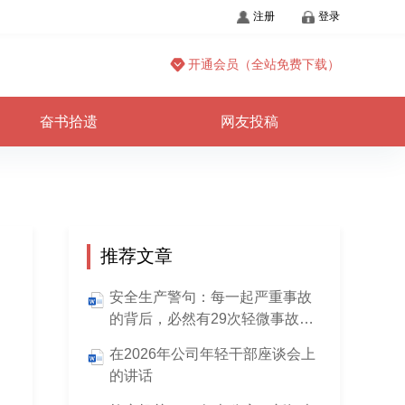
注册
登录
开通会员（全站免费下载）
奋书拾遗
网友投稿
推荐文章
安全生产警句：每一起严重事故
的背后，必然有29次轻微事故、
300起未遂先兆和1000起事故隐
在2026年公司年轻干部座谈会上
患
的讲话