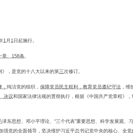
年
1
月
1
日起施行。
章、158条
。
例》，是党的十八大以来的第
三
次修订。
律，
纯洁党的组织，
保障党员民主权利，教育党员遵纪守法
，维
、决议
和国家法律法规的贯彻执行，根据《中国共产党章程》，
毛泽东思想、邓小平理论、“三个代表”重要思想、科学发展观、
加强党的全面领导，坚决维护习近平总书记党中央的核心、全党