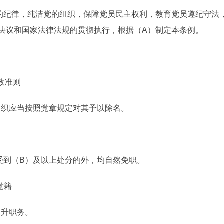
党的纪律，纯洁党的组织，保障党员民主权利，教育党员遵纪守法
决议和国家法律法规的贯彻执行，根据（A）制定本条例。
政准则
组织应当按照党章规定对其予以除名。
受到（B）及以上处分的外，均自然免职。
党籍
提升职务。