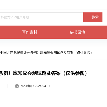
搜索
写作素材
秘书园地
中国共产党纪律处分条例》应知应会测试题及答案（仅供参阅）
条例》应知应会测试题及答案（仅供参阅）
发布时间：
2024-03-01