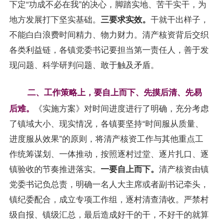
下定“功成不必在我”的决心，脚踏实地、苦干实干，为
地方发展打下坚实基础。
三要求实效。
干就干出样子，
不能白白浪费时间精力、物力财力。清产核资背后交织
各类利益链，各镇党委书记要担当第一责任人，善于发
现问题、科学研判问题、敢于触及矛盾。
二、工作策略上，
自上而下、先摸后清、先易
要
后难。
《实施方案》对时间进度进行了明确，充分考虑
了镇域大小、现实情况，各镇要坚持“时间服从质量、
进度服从效果”的原则，将清产核资工作与其他重点工
作统筹谋划、一体推动，按照逐村过堂、逐片扎口、逐
镇验收的节奏推进落实。
一要自上而下。
清产核资由镇
党委书记负总责，明确一名人大主席或者副书记牵头，
镇纪委配合，成立专项工作组，逐村清查清收。严禁村
级自报、镇级汇总，最后造成好干的干，不好干的就算