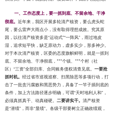
一、工作态度上，
一抓到底、不留余地、干净
要
彻底。
近年来，我区开展多轮清产核资，要么虎头蛇
尾，要么雷声大雨点小，没有取得理想成效。究其原
因，以往清产核资多是“运动式”“一阵风”，雨过地皮
湿，追求短平快，缺乏原动力，虚多实少，形多神少。
对于本次清产核资，区委的态度旗帜鲜明，就是一抓到
底、不留余地、干净彻底，***个镇、***个村（社
区）“三资”全部归库、合同账务债权清查见底。
一要抢
抓时机。
经过省市巡视巡察、扫黑除恶等多项行动，打
击了一批贪污腐败和黑恶势力，具备了一竿子插到底的
条件，加上方法路径逐步明确，可谓“天时地利人和”，
必须真抓真干、动真碰硬。
二要讲实干。
清产核资
是“潜绩”，而非“显绩”。各级干部要树立正确政绩观，