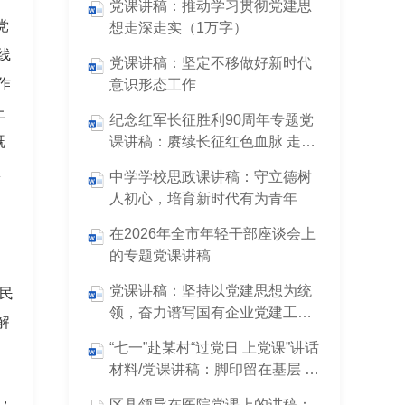
党课讲稿：推动学习贯彻党建思
党
想走深走实（1万字）
线
党课讲稿：坚定不移做好新时代
作
意识形态工作
上
纪念红军长征胜利90周年专题党
既
课讲稿：赓续长征红色血脉 走好
新时代赶考之路（近6000字）
认
中学学校思政课讲稿：守立德树
人初心，培育新时代有为青年
在2026年全市年轻干部座谈会上
的专题党课讲稿
党课讲稿：坚持以党建思想为统
民
领，奋力谱写国有企业党建工作
解
高质量发展新篇章
“七一”赴某村“过党日 上党课”讲话
材料/党课讲稿：脚印留在基层 口
碑立于民心
，
区县领导在医院党课上的讲稿：