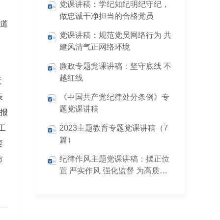
党课讲稿：学纪知纪明纪守纪，
。
做忠诚干净担当的合格党员
背道
党课讲稿：规范党员网络行为 共
建风清气正网络环境
廉政专题党课讲稿：坚守底线 不
越红线
近
表
《中国共产党纪律处分条例》专
题党课讲稿
的报
工
2023主题教育专题党课讲稿（7
篇）
要
纪律作风主题党课讲稿：摆正位
市
置 严实作风 强化监督 为高质量
发展提供坚实支撑