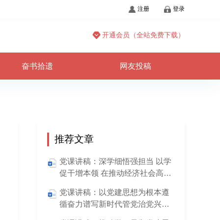
注册
登录
开通会员（全站免费下载）
奋书拾遗
网友投稿
推荐文章
党课讲稿：深学细悟强担当 以学
促干增本领 在推动经济社会高质
发展历程中展现更大作为
党课讲稿：以党建思想为根本遵
循奋力谱写新时代管党治党兴党
强党新篇章