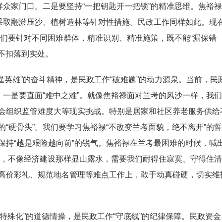
群众家门口。二是要坚持“一把钥匙开一把锁”的精准思维。焦裕
貌采取翻淤压沙、植树造林等针对性措施。民政工作同样如此。现
，我们要针对不同困难群体，精准识别、精准施策，既不能“漏保错
折不扣落到实处。
逞英雄”的奋斗精神，是民政工作“破难题”的动力源泉。当前，民
。一是要直面“难中之难”。就像焦裕禄面对兰考的风沙一样，我
会组织监管难度大等现实挑战。特别是居家和社区养老服务供给
“硬骨头”。我们要学习焦裕禄“不改变兰考面貌，绝不离开”的誓
保持“越是艰险越向前”的锐气。焦裕禄在兰考最困难的时候，喊
绩”，不像经济建设那样显山露水，需要我们耐得住寂寞、守得住清
高价彩礼、规范地名管理等难点工作上，敢于动真碰硬，切实维
特殊化”的道德情操，是民政工作“守底线”的纪律保障。民政资金