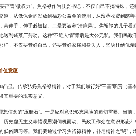
是要严管“微权力”。焦裕禄作为县委书记，不仅自己不搞特殊，还
交道，从低保金的发放到福彩公益金的使用，从殡葬收费到慈善
，莫伸手，伸手必被捉。二是要涵养“清廉风”。焦裕禄的儿子看
他送到酱菜厂劳动。这种“不近人情”背后是大公无私。我们民政
那样，不仅要管好自己，还要管好家属和身边人，坚决杜绝优亲
价值意蕴
加凸显。传承弘扬焦裕禄精神，对于我们履行好“三基”职责（基
极其重要的现实意义。
理想信念的“压舱石”。一是应对意识形态风险的迫切需要。当前
、历史虚无主义等错误思潮伺机而动。民政工作处在意识形态斗
的低俗陋习等。我们要通过学习焦裕禄精神，补足精神之“钙”，