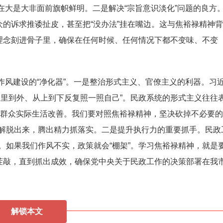
”，在大是大非面前旗帜鲜明。二是解决“宗旨意识淡化”问题的良方
众的诉求推诿扯皮，甚至把“没办法”挂在嘴边。这与焦裕禄精神
的理念刻进骨子里，确保在任何时候、任何情况下都不变味、不变
作风建设的“净化器”。一是整治形式主义、官僚主义的利器。习
从里到外、从上到下反复照一照自己”。民政系统的形式主义往往
不看群众实际生活改善。我们要对照焦裕禄精神，坚决砍掉不必要
解脱出来，腾出精力抓落实。二是提升执行力的重要抓手。民政
。如果我们作风不实，政策就会“棚架”。学习焦裕禄精神，就是
一茬敲，直到抓出成效，确保党中央关于民政工作的决策部署在我
解锁本文