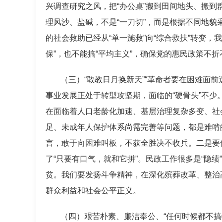
兴调查研究之风，把“办公桌”搬到田间地头、搬到
理风沙、盐碱，不是“一刀切”，而是根据不同地
的社会救助已经从“单一施救”向“综合救扶”转变
保”，也不能搞“平均主义”，确保党的惠民政策不
（三）“敢教日月换新天”“革命者要在困难面前
事业发展正处于转型攻坚期，面临的“硬骨头”不少
在面临着人口老龄化加速、基层治理复杂多变、社
足、未成年人保护体系尚需完善等问题，都是难啃的
言，敢于向困难叫板，不获全胜决不收兵。二是要
了“只要有口气，就和它拼”。民政工作很多是“隐
贫。我们要发扬斗争精神，在深化殡葬改革、整治
群众利益和社会公平正义。
（四）艰苦朴素、廉洁奉公、“任何时候都不搞