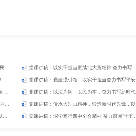
党课讲稿：深学细悟全国“两会”精神，奋力谱写民政事业高质量发展新篇章
党课讲稿：以实干担当赓续北大荒精神 奋力书写新
教育实践地基党课讲稿：深入学习贯彻全会精神，奋力书写新时代实践育人新篇章（5000字）
党
第四季度党课讲稿：永葆为民初心 锤炼过硬本领 在新征程上奋力书写优异答卷
党
党课讲稿：以“时时放心不下”的责任感奋力谱写中国式现代化新篇章
党
党课讲稿：深学笃行全会精神 奋力谱写高质量发展新篇章（5200字）
党课讲稿：深学笃行四中全会精