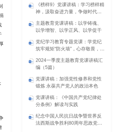
《榜样9》党课讲稿：学习榜样精
制
神，汲取奋进力量，争做时代先
捐
锋
主题教育党课讲稿：以学铸魂、
戏
以学增智、以学正风、以学促干
干
党纪学习教育专题党课：学党纪
厚
筑牢规矩“防火墙”，心存敬畏，使
守纪律、讲规矩成为行动自觉
2024一季度主题教育党课讲稿汇
编（5篇）
党课讲稿：加强党性修养和党性
本
锻炼 永葆共产党人的政治本色
党课讲稿：《中国共产党纪律处
分条例》解读与实践
，
纪念中国人民抗日战争暨世界反
争
法西斯战争胜利80周年思政党课
增
讲稿