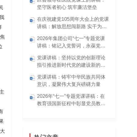
坚守医者初心 筑牢廉洁堡垒
民
我
在庆祝建党105周年大会上的党课
讲稿：解放思想闯新路 实干为民
群
勇担当（5500字）
。焦
2026年集团公司“七一”专题党课
讲稿：铭记入党誓词，永葆党员
位
本色
党课讲稿：坚持以党的创新理论
指引推进新时代党的建设新的伟
大工程（7700字）
党课讲稿：铸牢中华民族共同体
意识，凝聚伟大复兴磅礴力量
主
2026年“七一”专题党课讲稿：在
调
教育强国新征程中彰显党员教师
的使命担当
有
果
，大