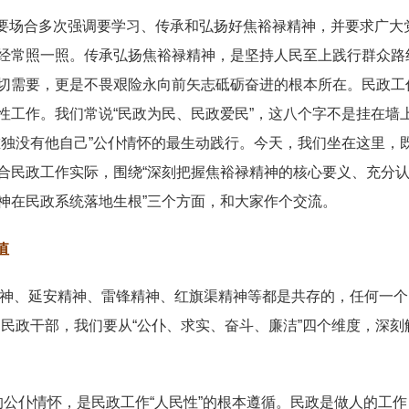
要场合多次强调要学习、传承和弘扬好焦裕禄精神，并要求广大
经常照一照。传承弘扬焦裕禄精神，是坚持人民至上践行群众路
切需要，更是不畏艰险永向前矢志砥砺奋进的根本所在。民政工
性工作。我们常说“民政为民、民政爱民”，这八个字不是挂在墙
唯独没有他自己”公仆情怀的最生动践行。今天，我们坐在这里，
合民政工作实际，围绕“深刻把握焦裕禄精神的核心要义、充分
神在民政系统落地生根”三个方面，和大家作个交流。
值
精神、延安精神、雷锋精神、红旗渠精神等都是共存的，任何一个
民政干部，我们要从“公仆、求实、奋斗、廉洁”四个维度，深刻
的公仆情怀，是民政工作“人民性”的根本遵循。民政是做人的工作