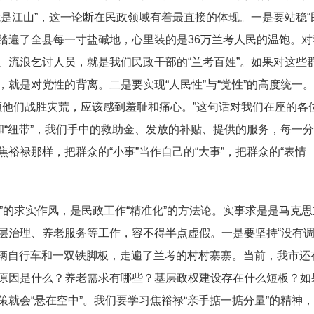
是江山”，这一论断在民政领域有着最直接的体现。一是要站稳“
，踏遍了全县每一寸盐碱地，心里装的是36万兰考人民的温饱。对
、流浪乞讨人员，就是我们民政干部的“兰考百姓”。如果对这些
就是对党性的背离。二是要实现“人民性”与“党性”的高度统一
领他们战胜灾荒，应该感到羞耻和痛心。”这句话对我们在座的各
和“纽带”，我们手中的救助金、发放的补贴、提供的服务，每一分
裕禄那样，把群众的“小事”当作自己的“大事”，把群众的“表情
”的求实作风，是民政工作“精准化”的方法论。实事求是是马克思
层治理、养老服务等工作，容不得半点虚假。一是要坚持“没有
一辆自行车和一双铁脚板，走遍了兰考的村村寨寨。当前，我市还
原因是什么？养老需求有哪些？基层政权建设存在什么短板？如
就会“悬在空中”。我们要学习焦裕禄“亲手掂一掂分量”的精神