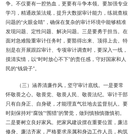
争。不仅要有一腔热血，更要有斗争本领。要加强专业
学习，精通政策法规，提升大数据审计能力，练就查核
问题的“火眼金睛”，确保在复杂的审计环境中能够精准
发现问题、定性问题、解决问题。三是要勇于担当。在
面对急难险重审计任务时，要豁得出来、顶得上去。特
别是在开展跟踪审计、专项审计调查时，要深入一线，
摸清实情，以“时时放心不下”的责任感，守好国家和人
民的“钱袋子”。
（三）涵养清廉作风，坚守审计底线。一是要常
怀敬畏之心。敬畏党、敬畏人民、敬畏法纪。审计干部
只有自身正、自身硬，才能理直气壮地去监督别人。要
时刻保持对“腐蚀”“围猎”的警觉，做到慎独慎微慎初。
二是要树立良好家风。把家风建设摆在重要位置，廉洁
修身、廉洁齐家，严格要求亲属和身边工作人员，构筑