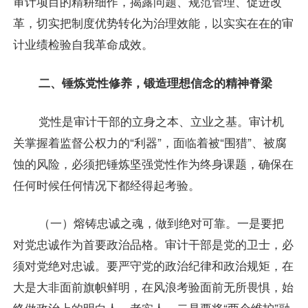
审计项目的精耕细作，揭露问题、规范管理、促进改
革，切实把制度优势转化为治理效能，以实实在在的审
计业绩检验自我革命成效。
二、锤炼党性修养，锻造理想信念的精神脊梁
党性是审计干部的立身之本、立业之基。审计机
关掌握着监督公权力的“利器”，面临着被“围猎”、被腐
蚀的风险，必须把锤炼坚强党性作为终身课题，确保在
任何时候任何情况下都经得起考验。
（一）熔铸忠诚之魂，做到绝对可靠。一是要把
对党忠诚作为首要政治品格。审计干部是党的卫士，必
须对党绝对忠诚。要严守党的政治纪律和政治规矩，在
大是大非面前旗帜鲜明，在风浪考验面前无所畏惧，始
终做政治上的明白人、老实人。二是要将“两个维护”融