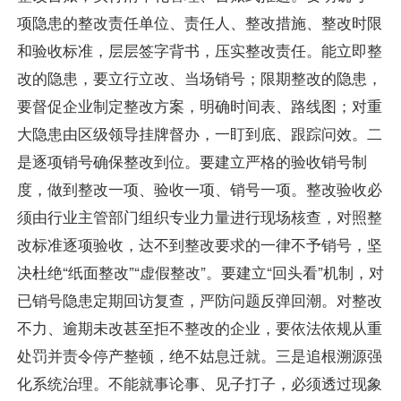
项隐患的整改责任单位、责任人、整改措施、整改时限
和验收标准，层层签字背书，压实整改责任。能立即整
改的隐患，要立行立改、当场销号；限期整改的隐患，
要督促企业制定整改方案，明确时间表、路线图；对重
大隐患由区级领导挂牌督办，一盯到底、跟踪问效。二
是逐项销号确保整改到位。要建立严格的验收销号制
度，做到整改一项、验收一项、销号一项。整改验收必
须由行业主管部门组织专业力量进行现场核查，对照整
改标准逐项验收，达不到整改要求的一律不予销号，坚
决杜绝“纸面整改”“虚假整改”。要建立“回头看”机制，对
已销号隐患定期回访复查，严防问题反弹回潮。对整改
不力、逾期未改甚至拒不整改的企业，要依法依规从重
处罚并责令停产整顿，绝不姑息迁就。三是追根溯源强
化系统治理。不能就事论事、见子打子，必须透过现象