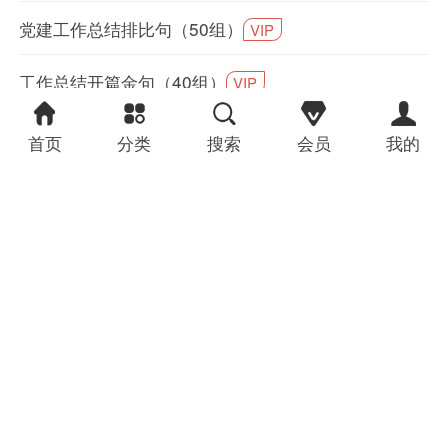
党建工作总结排比句（50组）
VIP
工作总结开篇金句（40组）
VIP
领导都被你震住的精彩比喻排比句（40组）
VIP
首页
分类
搜索
会员
我的
任职表态类三段式/三句式排比句（40组）
VIP
党建工作（通用）排比句提纲（500组）
VIP
纪检工作类排比句（35句）
VIP
审计局、审计工作排比句写作提纲（30组）
VIP
材料写作排比句整理（40组）
VIP