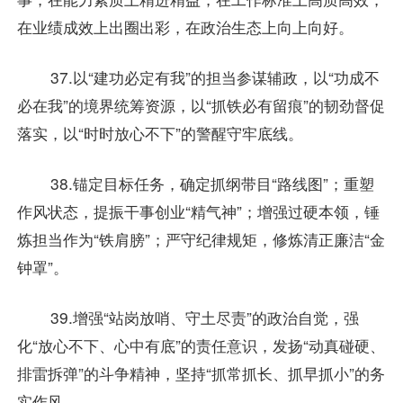
在业绩成效上出圈出彩，在政治生态上向上向好。
37.以“建功必定有我”的担当参谋辅政，以“功成不
必在我”的境界统筹资源，以“抓铁必有留痕”的韧劲督促
落实，以“时时放心不下”的警醒守牢底线。
38.锚定目标任务，确定抓纲带目“路线图”；重塑
作风状态，提振干事创业“精气神”；增强过硬本领，锤
炼担当作为“铁肩膀”；严守纪律规矩，修炼清正廉洁“金
钟罩”。
39.增强“站岗放哨、守土尽责”的政治自觉，强
化“放心不下、心中有底”的责任意识，发扬“动真碰硬、
排雷拆弹”的斗争精神，坚持“抓常抓长、抓早抓小”的务
实作风。