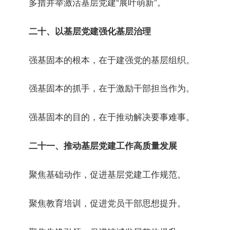
多措并举激活基层党建“展叶萌新”。
二十、以基层党建强化基层治理
强基固本的根本，在于建强党的基层组织。
强基固本的抓手，在于激励干部担当作为。
强基固本的目的，在于推动解决要事难事。
二十一、推动基层党建工作高质量发展
聚焦基础动作，促进基层党建工作规范。
聚焦教育培训，促进党员干部思想提升。