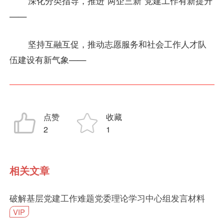
深化分类指导，推进“两企三新”党建工作有新提升
——
坚持互融互促，推动志愿服务和社会工作人才队
伍建设有新气象——
点赞
收藏
2
1
相关文章
破解基层党建工作难题党委理论学习中心组发言材料
VIP