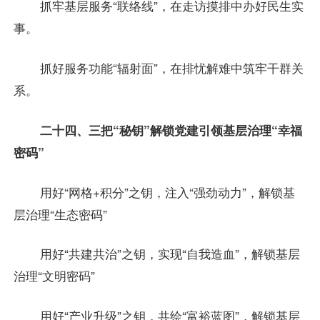
抓牢基层服务“联络线”，在走访摸排中办好民生实
事。
抓好服务功能“辐射面”，在排忧解难中筑牢干群关
系。
二十四、三把“秘钥”解锁党建引领基层治理“幸福
密码”
用好“网格+积分”之钥，注入“强劲动力”，解锁基
层治理“生态密码”
用好“共建共治”之钥，实现“自我造血”，解锁基层
治理“文明密码”
用好“产业升级”之钥，共绘“富裕蓝图”，解锁基层