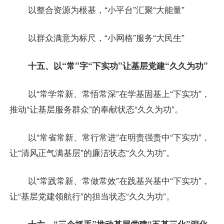
以整合资源为根基，“小平台”汇聚“大能量”
以群众满意为标尺，“小网格”服务“大民生”
十五、以“常”字“下实功”让基层党建“久久为功”
以“常学常新、常悟常深”在学基固基上“下实功”，
推动“让基层服务群众”的奉献状态“久久为功”。
以“常省常新、常行常进”在明责强责中“下实功”，
让“清风正气满基层”的廉洁状态“久久为功”。
以“常践常新、常做常效”在践基兴基中“下实功”，
让“基层党建领航行”的担当状态“久久为功”。
十六、“三个抓手”推动基层党建“五基三化”深化