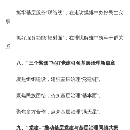
抓牢基层服务“联络线”，在走访摸排中办好民生实
事
抓好服务功能“辐射面”，在排忧解难中筑牢干群关
系
八、“三个聚焦”写好党建引领基层治理新篇章
聚焦组织建设，建强基层治理“党建链”。
聚焦民族团结，夯实基层治理“基本面”。
聚焦多方合作，点亮基层治理“满天星”。
九、“党建+”推动基层党建与基层治理同频共振