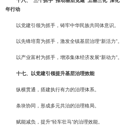
年行动
以党建引领为抓手，铸牢中华民族共同体意识。
以先锋培育为抓手，激发全镇基层治理“新活力”。
以产业富村为抓手，增添集体经济发展“新动力”。
十七、以党建引领提升基层治理效能
纵横贯通，搭建执行有力的治理体系。
条块协同，形成多元共治的治理格局。
赋能减负，提升“轻车壮马”的治理效能。