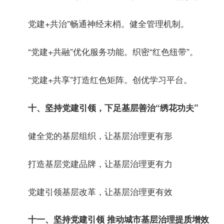
党建+共治”畅通神经末梢。健全管理机制。
“党建+共融”优化服务功能。织密“红色纽带”。
“党建+共享”打造红色矩阵。创优学习平台。
十、坚持党建引领，下足基层善治“绣花功夫”
健全党的基层组织，让基层治理更有形
打造基层党建品牌，让基层治理更有力
党建引领基层改革，让基层治理更有效
十一、坚持党建引领 推动城市基层治理提质增效