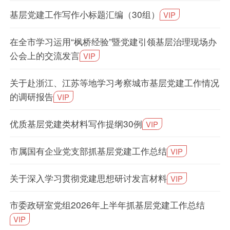
基层党建工作写作小标题汇编（30组）
VIP
在全市学习运用“枫桥经验”暨党建引领基层治理现场办
公会上的交流发言
VIP
关于赴浙江、江苏等地学习考察城市基层党建工作情况
的调研报告
VIP
优质基层党建类材料写作提纲30例
VIP
市属国有企业党支部抓基层党建工作总结
VIP
关于深入学习贯彻党建思想研讨发言材料
VIP
市委政研室党组2026年上半年抓基层党建工作总结
VIP