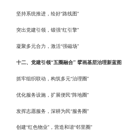
坚持系统推进，绘好“路线图”
突出党建引领，锻强“红引擎”
凝聚多元合力，激活“强磁场”
十二、党建引领“五圈融合” 擘画基层治理新蓝图
抓牢组织联动，构筑多元“治理圈”
优化服务设施，扩展便民“阵地圈”
发挥志愿服务，深耕为民“服务圈”
创建“红色物业”，营造和谐“邻里圈”